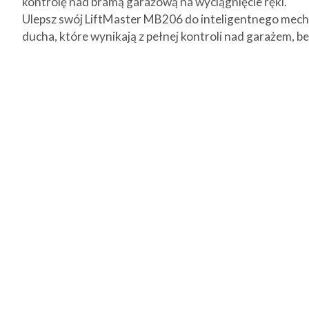
kontrolę nad bramą garażową na wyciągnięcie ręki.
Ulepsz swój LiftMaster MB206 do inteligentnego mecha
ducha, które wynikają z pełnej kontroli nad garażem, be