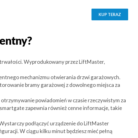
KUP TERAZ
gentny?
 trwałości. Wyprodukowany przez LiftMaster,
igentnego mechanizmu otwierania drzwi garażowych.
nitorowanie bramy garażowej z dowolnego miejsca za
j, otrzymywanie powiadomień w czasie rzeczywistym za
smartgate zapewnia również cenne informacje, takie
. Wystarczy podłączyć urządzenie do LiftMaster
guracji. W ciągu kilku minut będziesz mieć pełną