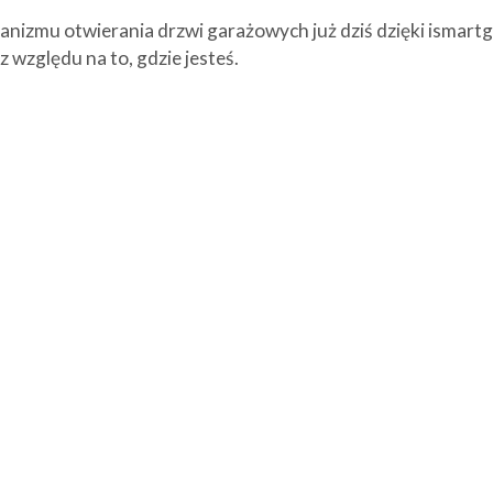
nizmu otwierania drzwi garażowych już dziś dzięki ismart
z względu na to, gdzie jesteś.