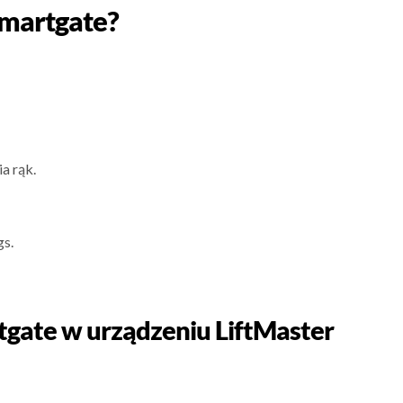
smartgate?
a rąk.
gs.
tgate w urządzeniu LiftMaster