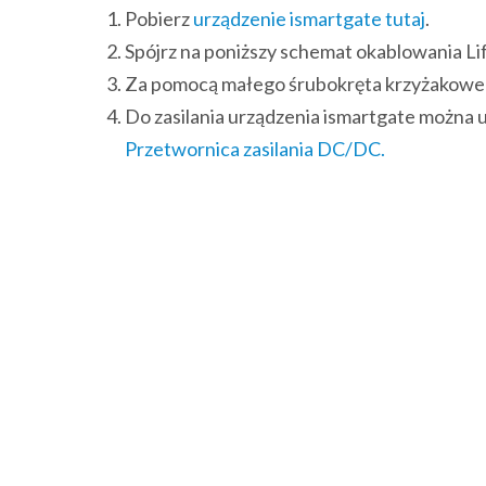
Pobierz
urządzenie ismartgate tutaj
.
Spójrz na poniższy schemat okablowania L
Za pomocą małego śrubokręta krzyżakoweg
Do zasilania urządzenia ismartgate można 
Przetwornica zasilania DC/DC.