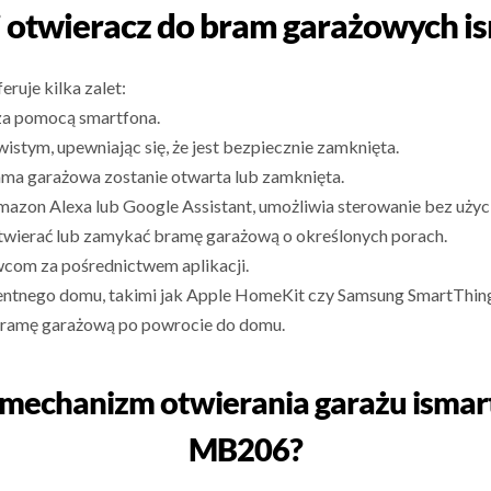
i otwieracz do bram garażowych i
ruje kilka zalet:
za pomocą smartfona.
stym, upewniając się, że jest bezpiecznie zamknięta.
ama garażowa zostanie otwarta lub zamknięta.
mazon Alexa lub Google Assistant, umożliwia sterowanie bez użyci
twierać lub zamykać bramę garażową o określonych porach.
com za pośrednictwem aplikacji.
gentnego domu, takimi jak Apple HomeKit czy Samsung SmartThin
bramę garażową po powrocie do domu.
y mechanizm otwierania garażu ismar
MB206?