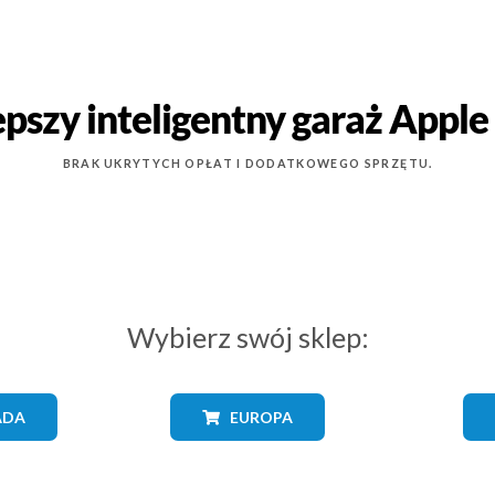
epszy inteligentny garaż Appl
BRAK UKRYTYCH OPŁAT I DODATKOWEGO SPRZĘTU.
Wybierz swój sklep:
ADA
EUROPA