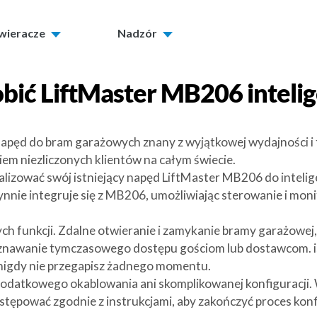
twieracze
Nadzór
obić
LiftMaster MB206
inteli
apęd do bram garażowych znany z wyjątkowej wydajności i
m niezliczonych klientów na całym świecie.
alizować swój istniejący napęd LiftMaster MB206 do intel
ynnie integruje się z MB206, umożliwiając sterowanie i mo
ch funkcji. Zdalne otwieranie i zamykanie bramy garażowe
yznawanie tymczasowego dostępu gościom lub dostawcom. i
u nigdy nie przegapisz żadnego momentu.
a dodatkowego okablowania ani skomplikowanej konfiguracji
stępować zgodnie z instrukcjami, aby zakończyć proces konfi