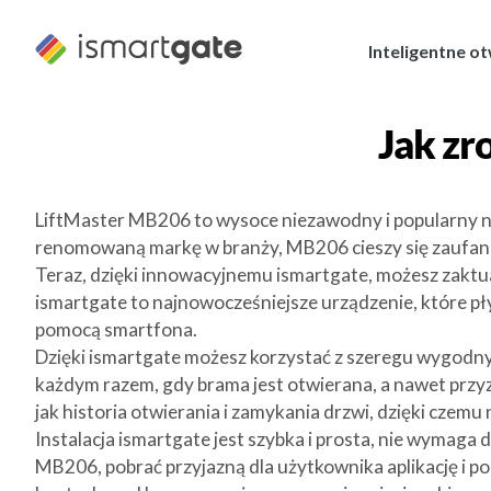
Przejdź
do
Inteligentne o
treści
Jak zr
LiftMaster MB206 to wysoce niezawodny i popularny n
renomowaną markę w branży, MB206 cieszy się zaufanie
Teraz, dzięki innowacyjnemu ismartgate, możesz zaktu
ismartgate to najnowocześniejsze urządzenie, które pł
pomocą smartfona.
Dzięki ismartgate możesz korzystać z szeregu wygodny
każdym razem, gdy brama jest otwierana, a nawet prz
jak historia otwierania i zamykania drzwi, dzięki czem
Instalacja ismartgate jest szybka i prosta, nie wymag
MB206, pobrać przyjazną dla użytkownika aplikację i po