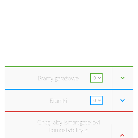
Bramy garażowe
Bramki
Chcę, aby ismartgate był
kompatybilny z: