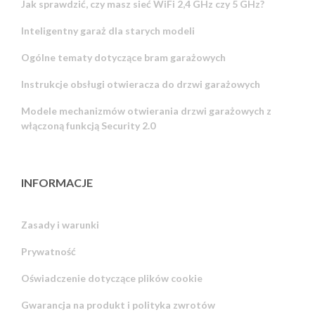
Jak sprawdzić, czy masz sieć WiFi 2,4 GHz czy 5 GHz?
Inteligentny garaż dla starych modeli
Ogólne tematy dotyczące bram garażowych
Instrukcje obsługi otwieracza do drzwi garażowych
Modele mechanizmów otwierania drzwi garażowych z
włączoną funkcją Security 2.0
INFORMACJE
Zasady i warunki
Prywatność
Russian
Oświadczenie dotyczące plików cookie
Portuguese
Gwarancja na produkt i polityka zwrotów
Estonian