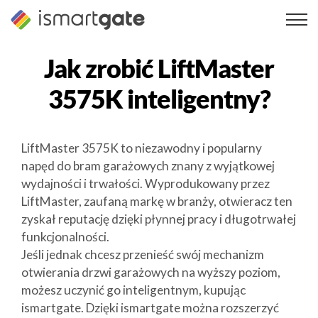
Przejdź
do
treści
Jak zrobić
LiftMaster
3575K
inteligentny?
LiftMaster 3575K to niezawodny i popularny
napęd do bram garażowych znany z wyjątkowej
wydajności i trwałości. Wyprodukowany przez
LiftMaster, zaufaną markę w branży, otwieracz ten
zyskał reputację dzięki płynnej pracy i długotrwałej
funkcjonalności.
Jeśli jednak chcesz przenieść swój mechanizm
otwierania drzwi garażowych na wyższy poziom,
możesz uczynić go inteligentnym, kupując
ismartgate. Dzięki ismartgate można rozszerzyć