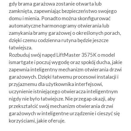
gdy brama garażowa zostanie otwarta lub
zamknięta, zapewniając bezpieczeństwo swojego
domu i mienia. Ponadto można skonfigurować
automatyczne harmonogramy otwierania lub
zamykania bramy garażowej o określonych porach,
dzięki czemu codzienna rutyna będzie jeszcze
łatwiejsza.
Rozbuduj swój napęd LiftMaster 3575K o model
ismartgate i poczuj wygodę oraz spokój ducha, jakie
zapewnia inteligentny mechanizm otwierania drzwi
garażowych. Dzięki łatwemu procesowi instalacji i
przyjaznemu dla użytkownika interfejsowi,
uczynienie istniejącego otwieracza inteligentnym
nigdy nie było łatwiejsze. Nie przegap okazji, aby
przekształcić swój mechanizm otwierania drzwi
garażowych w inteligentne urządzenie i cieszyć się
korzyściami, jakie oferuje.