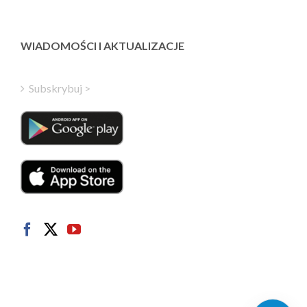
Latvian
Greek
WIADOMOŚCI I AKTUALIZACJE
Finnish
Hungarian
Subskrybuj >
Turkish
Italian
Danish
Dutch
Swedish
Norwegian
German
French
Spanish