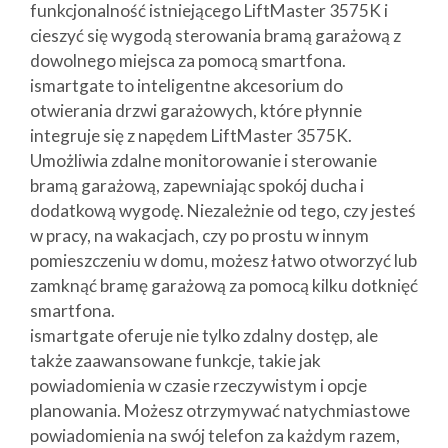
funkcjonalność istniejącego LiftMaster 3575K i
cieszyć się wygodą sterowania bramą garażową z
dowolnego miejsca za pomocą smartfona.
ismartgate to inteligentne akcesorium do
otwierania drzwi garażowych, które płynnie
integruje się z napędem LiftMaster 3575K.
Umożliwia zdalne monitorowanie i sterowanie
bramą garażową, zapewniając spokój ducha i
dodatkową wygodę. Niezależnie od tego, czy jesteś
w pracy, na wakacjach, czy po prostu w innym
pomieszczeniu w domu, możesz łatwo otworzyć lub
zamknąć bramę garażową za pomocą kilku dotknięć
smartfona.
ismartgate oferuje nie tylko zdalny dostęp, ale
także zaawansowane funkcje, takie jak
powiadomienia w czasie rzeczywistym i opcje
planowania. Możesz otrzymywać natychmiastowe
powiadomienia na swój telefon za każdym razem,