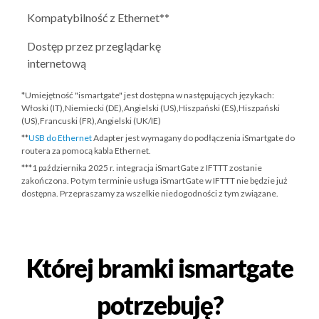
Kompatybilność z Ethernet**
Dostęp przez przeglądarkę
internetową
*Umiejętność "ismartgate" jest dostępna w następujących językach:
Włoski (IT),Niemiecki (DE),Angielski (US),Hiszpański (ES),Hiszpański
(US),Francuski (FR),Angielski (UK/IE)
**
USB do Ethernet
Adapter jest wymagany do podłączenia iSmartgate do
routera za pomocą kabla Ethernet.
***
1 października 2025 r.
integracja iSmartGate z IFTTT zostanie
zakończona. Po tym terminie usługa iSmartGate w IFTTT nie będzie już
dostępna. Przepraszamy za wszelkie niedogodności z tym związane.
Której bramki ismartgate
potrzebuję?