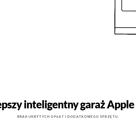
epszy inteligentny garaż Appl
BRAK UKRYTYCH OPŁAT I DODATKOWEGO SPRZĘTU.