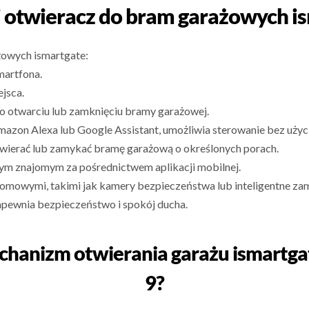
i otwieracz do bram garażowych i
ażowych ismartgate:
martfona.
jsca.
o otwarciu lub zamknięciu bramy garażowej.
mazon Alexa lub Google Assistant, umożliwia sterowanie bez użyci
wierać lub zamykać bramę garażową o określonych porach.
ym znajomym za pośrednictwem aplikacji mobilnej.
 domowymi, takimi jak kamery bezpieczeństwa lub inteligentne za
apewnia bezpieczeństwo i spokój ducha.
echanizm otwierania garażu ismartga
9?