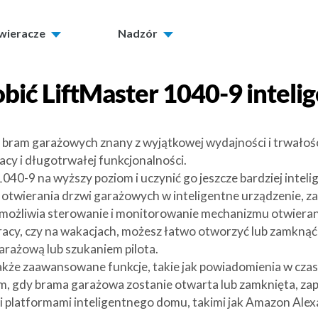
twieracze
Nadzór
obić
LiftMaster 1040-9
inteli
o bram garażowych znany z wyjątkowej wydajności i trwało
racy i długotrwałej funkcjonalności.
1040-9 na wyższy poziom i uczynić go jeszcze bardziej intel
 otwierania drzwi garażowych w inteligentne urządzenie, za
 umożliwia sterowanie i monitorowanie mechanizmu otwiera
 pracy, czy na wakacjach, możesz łatwo otworzyć lub zamkn
arażową lub szukaniem pilota.
 także zaawansowane funkcje, takie jak powiadomienia w cz
m, gdy brama garażowa zostanie otwarta lub zamknięta, zap
i platformami inteligentnego domu, takimi jak Amazon Alex