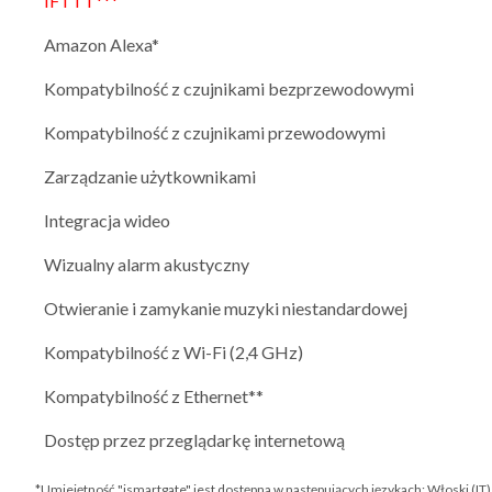
IFTTT***
Amazon Alexa*
Kompatybilność z czujnikami bezprzewodowymi
Kompatybilność z czujnikami przewodowymi
Zarządzanie użytkownikami
Integracja wideo
Wizualny alarm akustyczny
Otwieranie i zamykanie muzyki niestandardowej
Kompatybilność z Wi-Fi (2,4 GHz)
Kompatybilność z Ethernet**
Dostęp przez przeglądarkę internetową
*Umiejętność "ismartgate" jest dostępna w następujących językach: Włoski (IT)