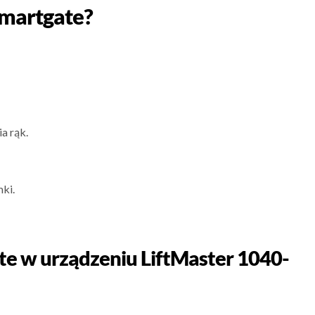
smartgate?
a rąk.
mki.
te w urządzeniu LiftMaster 1040-