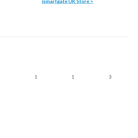
ismartgate UK Store >
1
1
3