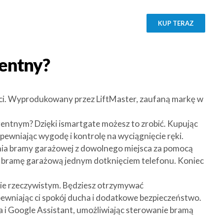
KUP TERAZ
gentny?
ści. Wyprodukowany przez LiftMaster, zaufaną markę w
igentnym? Dzięki ismartgate możesz to zrobić. Kupując
pewniając wygodę i kontrolę na wyciągnięcie ręki.
nia bramy garażowej z dowolnego miejsca za pomocą
ąć bramę garażową jednym dotknięciem telefonu. Koniec
asie rzeczywistym. Będziesz otrzymywać
ewniając ci spokój ducha i dodatkowe bezpieczeństwo.
a i Google Assistant, umożliwiając sterowanie bramą