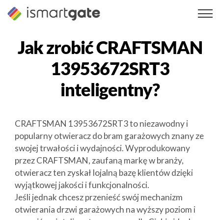
Przejdź
do
treści
Jak zrobić
CRAFTSMAN
13953672SRT3
inteligentny?
CRAFTSMAN 13953672SRT3 to niezawodny i
popularny otwieracz do bram garażowych znany ze
swojej trwałości i wydajności. Wyprodukowany
przez CRAFTSMAN, zaufaną markę w branży,
otwieracz ten zyskał lojalną bazę klientów dzięki
wyjątkowej jakości i funkcjonalności.
Jeśli jednak chcesz przenieść swój mechanizm
otwierania drzwi garażowych na wyższy poziom i