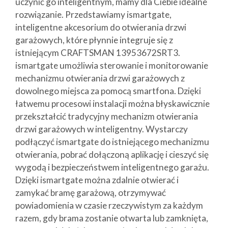
uczynić go inteligentnym, mamy dla Ciebie idealne
rozwiązanie. Przedstawiamy ismartgate,
inteligentne akcesorium do otwierania drzwi
garażowych, które płynnie integruje się z
istniejącym CRAFTSMAN 13953672SRT3.
ismartgate umożliwia sterowanie i monitorowanie
mechanizmu otwierania drzwi garażowych z
dowolnego miejsca za pomocą smartfona. Dzięki
łatwemu procesowi instalacji można błyskawicznie
przekształcić tradycyjny mechanizm otwierania
drzwi garażowych w inteligentny. Wystarczy
podłączyć ismartgate do istniejącego mechanizmu
otwierania, pobrać dołączoną aplikację i cieszyć się
wygodą i bezpieczeństwem inteligentnego garażu.
Dzięki ismartgate można zdalnie otwierać i
zamykać bramę garażową, otrzymywać
powiadomienia w czasie rzeczywistym za każdym
razem, gdy brama zostanie otwarta lub zamknięta,