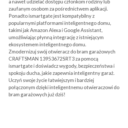
a nawet udzielać dostępu członkom rodziny lub
zaufanym osobom za pośrednictwem aplikacji.
Ponadto ismartgate jest kompatybilny z
popularnymi platformami inteligentnego domu,
takimi jak Amazon Alexa i Google Assistant,
umożliwiając płynną integrację z istniejącym
ekosystemem inteligentnego domu.
Zmodernizuj swój otwieracz do bram garażowych
CRAFTSMAN 13953672SRT3 za pomocą
ismartgate i doświadcz wygody, bezpieczeństwa i
spokoju ducha, jakie zapewnia inteligentny garaż.
Uczyń swoje życie łatwiejszym i bardziej
połączonym dzięki inteligentnemu otwieraczowi do
bram garażowych już dziś!