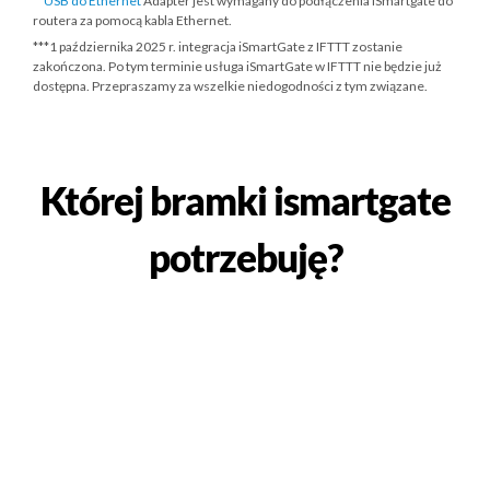
**
USB do Ethernet
Adapter jest wymagany do podłączenia iSmartgate do
routera za pomocą kabla Ethernet.
***
1 października 2025 r.
integracja iSmartGate z IFTTT zostanie
zakończona. Po tym terminie usługa iSmartGate w IFTTT nie będzie już
dostępna. Przepraszamy za wszelkie niedogodności z tym związane.
Której bramki ismartgate
potrzebuję?