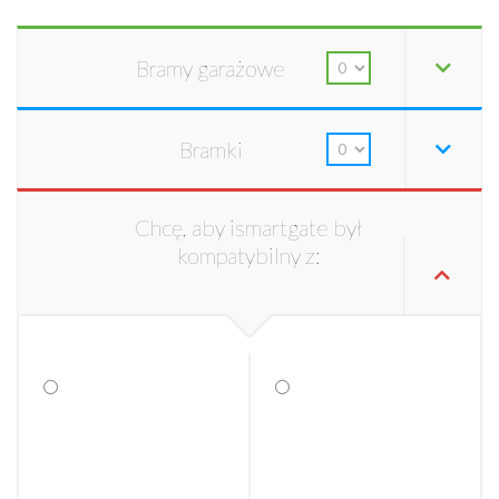
Bramy garażowe
Bramki
Chcę, aby ismartgate był
kompatybilny z: