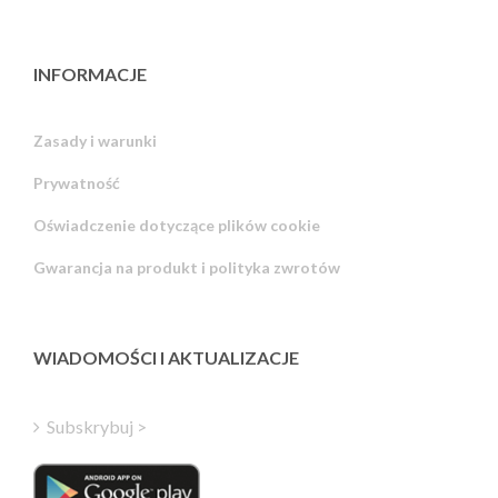
INFORMACJE
Zasady i warunki
Prywatność
Russian
Oświadczenie dotyczące plików cookie
Portuguese
Gwarancja na produkt i polityka zwrotów
Estonian
Latvian
Greek
WIADOMOŚCI I AKTUALIZACJE
Finnish
Hungarian
Subskrybuj >
Turkish