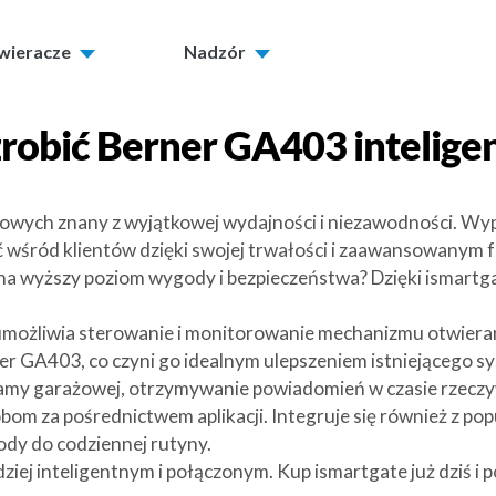
twieracze
Nadzór
zrobić
Berner GA403
intelige
ażowych znany z wyjątkowej wydajności i niezawodności. 
ć wśród klientów dzięki swojej trwałości i zaawansowanym 
 na wyższy poziom wygody i bezpieczeństwa? Dzięki ismartg
 umożliwia sterowanie i monitorowanie mechanizmu otwiera
rner GA403, co czyni go idealnym ulepszeniem istniejącego s
ramy garażowej, otrzymywanie powiadomień w czasie rzeczy
bom za pośrednictwem aplikacji. Integruje się również z p
ody do codziennej rutyny.
ziej inteligentnym i połączonym. Kup ismartgate już dziś i