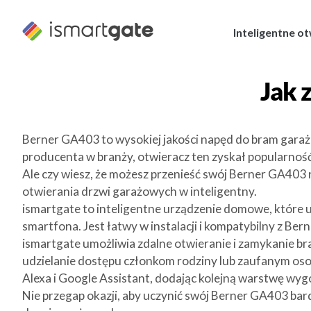
Przejdź
do
Inteligentne o
treści
Jak 
Berner GA403 to wysokiej jakości napęd do bram gar
producenta w branży, otwieracz ten zyskał popularnoś
Ale czy wiesz, że możesz przenieść swój Berner GA403
otwierania drzwi garażowych w inteligentny.
ismartgate to inteligentne urządzenie domowe, które
smartfona. Jest łatwy w instalacji i kompatybilny z Be
ismartgate umożliwia zdalne otwieranie i zamykanie b
udzielanie dostępu członkom rodziny lub zaufanym oso
Alexa i Google Assistant, dodając kolejną warstwę wyg
Nie przegap okazji, aby uczynić swój Berner GA403 bard