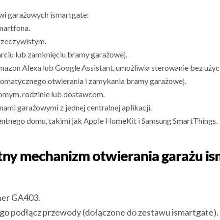
wi garażowych ismartgate:
martfona.
rzeczywistym.
ciu lub zamknięciu bramy garażowej.
mazon Alexa lub Google Assistant, umożliwia sterowanie bez użyci
omatycznego otwierania i zamykania bramy garażowej.
jomym, rodzinie lub dostawcom.
mi garażowymi z jednej centralnej aplikacji.
entnego domu, takimi jak Apple HomeKit i Samsung SmartThings.
entny mechanizm otwierania garażu i
rner GA403.
o podłącz przewody (dołączone do zestawu ismartgate).