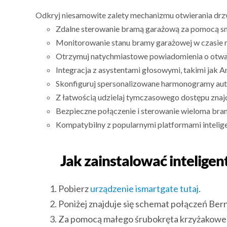
Odkryj niesamowite zalety mechanizmu otwierania drz
Zdalne sterowanie bramą garażową za pomocą s
Monitorowanie stanu bramy garażowej w czasie 
Otrzymuj natychmiastowe powiadomienia o otwar
Integracja z asystentami głosowymi, takimi jak A
Skonfiguruj spersonalizowane harmonogramy aut
Z łatwością udzielaj tymczasowego dostępu zna
Bezpieczne połączenie i sterowanie wieloma brama
Kompatybilny z popularnymi platformami intelig
Jak zainstalować intelig
Pobierz
urządzenie ismartgate tutaj
.
Poniżej znajduje się schemat połączeń Be
Za pomocą małego śrubokręta krzyżakoweg