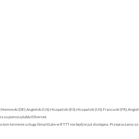
,Niemiecki (DE),Angielski (US),Hiszpański (ES),Hiszpański (US),Francuski (FR),Angiel
ra za pomocą kabla Ethernet.
Po tym terminie usługa iSmartGate w IFTTT nie będzie już dostępna. Przepraszamy za