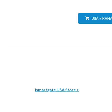
USA + KAN
ismartgate USA Store >