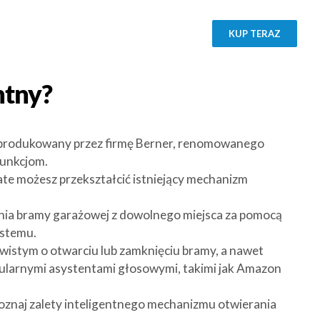
KUP TERAZ
ntny?
Wyprodukowany przez firmę Berner, renomowanego
funkcjom.
ate możesz przekształcić istniejący mechanizm
nia bramy garażowej z dowolnego miejsca za pomocą
ystemu.
wistym o otwarciu lub zamknięciu bramy, a nawet
opularnymi asystentami głosowymi, takimi jak Amazon
 poznaj zalety inteligentnego mechanizmu otwierania