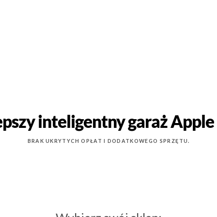
epszy inteligentny garaż Appl
BRAK UKRYTYCH OPŁAT I DODATKOWEGO SPRZĘTU.