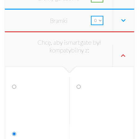
Bramki
Chcę, aby ismartgate był
kompatybilny z: