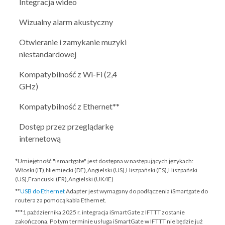
Integracja wideo
Wizualny alarm akustyczny
Otwieranie i zamykanie muzyki
niestandardowej
Kompatybilność z Wi-Fi (2,4
GHz)
Kompatybilność z Ethernet**
Dostęp przez przeglądarkę
internetową
*Umiejętność "ismartgate" jest dostępna w następujących językach:
Włoski (IT),Niemiecki (DE),Angielski (US),Hiszpański (ES),Hiszpański
(US),Francuski (FR),Angielski (UK/IE)
**
USB do Ethernet
Adapter jest wymagany do podłączenia iSmartgate do
routera za pomocą kabla Ethernet.
***
1 października 2025 r.
integracja iSmartGate z IFTTT zostanie
zakończona. Po tym terminie usługa iSmartGate w IFTTT nie będzie już