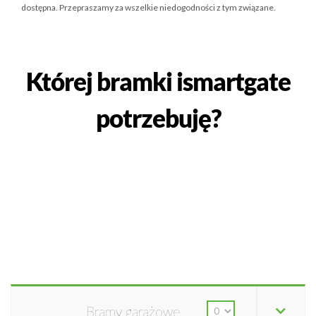
dostępna. Przepraszamy za wszelkie niedogodności z tym związane.
Której bramki ismartgate
potrzebuję?
Bramy garażowe