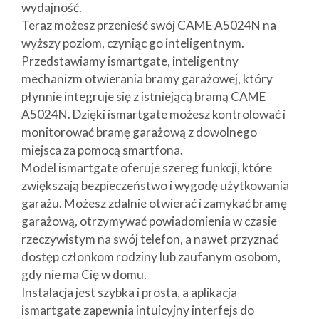
wydajność.
Teraz możesz przenieść swój CAME A5024N na
wyższy poziom, czyniąc go inteligentnym.
Przedstawiamy ismartgate, inteligentny
mechanizm otwierania bramy garażowej, który
płynnie integruje się z istniejącą bramą CAME
A5024N. Dzięki ismartgate możesz kontrolować i
monitorować bramę garażową z dowolnego
miejsca za pomocą smartfona.
Model ismartgate oferuje szereg funkcji, które
zwiększają bezpieczeństwo i wygodę użytkowania
garażu. Możesz zdalnie otwierać i zamykać bramę
garażową, otrzymywać powiadomienia w czasie
rzeczywistym na swój telefon, a nawet przyznać
dostęp członkom rodziny lub zaufanym osobom,
gdy nie ma Cię w domu.
Instalacja jest szybka i prosta, a aplikacja
ismartgate zapewnia intuicyjny interfejs do