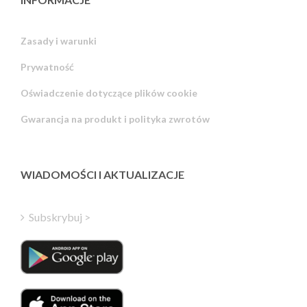
Zasady i warunki
Prywatność
Russian
Oświadczenie dotyczące plików cookie
Portuguese
Gwarancja na produkt i polityka zwrotów
Estonian
Latvian
Greek
WIADOMOŚCI I AKTUALIZACJE
Finnish
Hungarian
Subskrybuj >
Turkish
Italian
Danish
Dutch