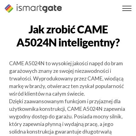
Przejdź
do
treści
Jak zrobić
CAME
A5024N
inteligentny?
CAME A5024N to wysokiej jakości napęd do bram
garażowych znany ze swojej niezawodności i
trwałości. Wyprodukowany przez CAME, wiodącą
markę w branży, otwieracz ten zyskał popularność
wśród klientów na całym świecie.
Dzięki zaawansowanym funkcjom i przyjaznej dla
użytkownika konstrukcji, CAME A5024N zapewnia
wygodny dostęp do garażu. Posiada mocny silnik,
który zapewnia płynną i wydajną pracę, a jego
solidna konstrukcja gwarantuje długotrwałą