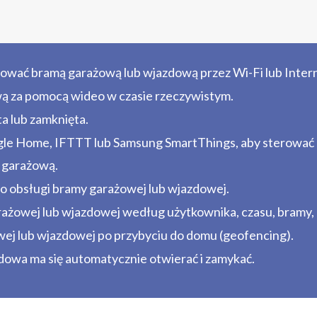
ować bramą garażową lub wjazdową przez Wi-Fi lub Intern
ą za pomocą wideo w czasie rzeczywistym.
a lub zamknięta.
gle Home, IFTTT lub Samsung SmartThings, aby sterować
ę garażową.
do obsługi bramy garażowej lub wjazdowej.
żowej lub wjazdowej według użytkownika, czasu, bramy, a 
j lub wjazdowej po przybyciu do domu (geofencing).
dowa ma się automatycznie otwierać i zamykać.