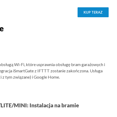
KUP TERAZ
e
 obsługą Wi-Fi, które usprawnia obsługę bram garażowych i
egracja iSmartGate z IFTTT zostanie zakończona. Usługa
ci z tym związane) i Google Home.
LITE/MINI: Instalacja na bramie