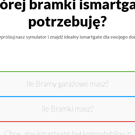
órej bramki ismartg
potrzebuję?
próbuj nasz symulator i znajdź idealny ismartgate dla swojego do
Ile
Bramy garażowe
masz?
Ile
Bramki
masz?
Chcę, aby ismartgate był kompatybilny z: