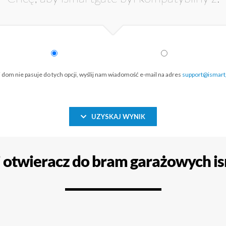
j dom nie pasuje do tych opcji, wyślij nam wiadomość e-mail na adres
support@ismart
UZYSKAJ WYNIK
i otwieracz do bram garażowych i