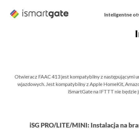
Przejdź
do
Inteligentne o
treści
Otwieracz FAAC 413 jest kompatybilny z następującymi 
wjazdowych. Jest kompatybilny z Apple HomeKit, Amazon
iSmartGate na IFTTT nie będzie j
iSG PRO/LITE/MINI: Instalacja na br