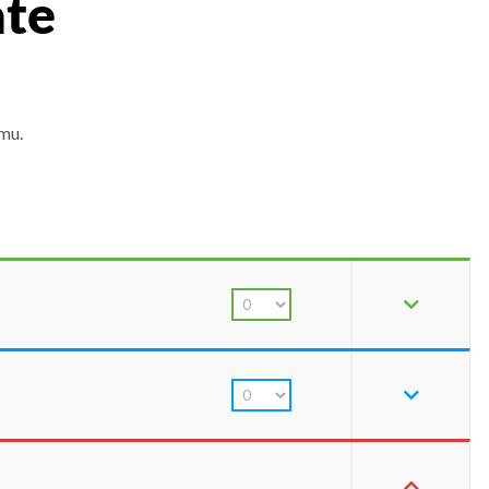
ate
mu.