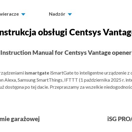
twieracze
Nadzór
Instrukcja obsługi Centsys Vantag
Instruction Manual for Centsys Vantage opener
urządzeniami
ismartgate
iSmartGate to inteligentne urządzenie z
 Alexa, Samsung SmartThings, IFTTT (1 października 2025 r. int
uż dostępna po tej dacie. Przepraszamy za wszelkie niedogodnoś
amie garażowej
iSG PRO/