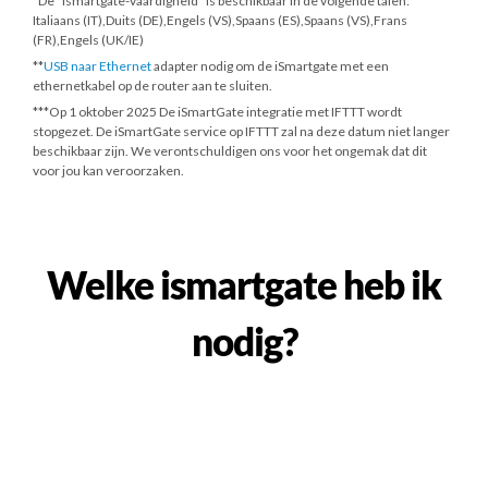
*De "ismartgate-vaardigheid" is beschikbaar in de volgende talen:
Italiaans (IT),Duits (DE),Engels (VS),Spaans (ES),Spaans (VS),Frans
(FR),Engels (UK/IE)
**
USB naar Ethernet
adapter nodig om de iSmartgate met een
ethernetkabel op de router aan te sluiten.
***
Op 1 oktober 2025
De iSmartGate integratie met IFTTT wordt
stopgezet. De iSmartGate service op IFTTT zal na deze datum niet langer
beschikbaar zijn. We verontschuldigen ons voor het ongemak dat dit
voor jou kan veroorzaken.
Welke ismartgate heb ik
nodig?