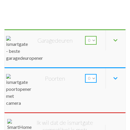
Garagedeuren
Poorten
Ik wil dat de ismartgate
compatibel is met: