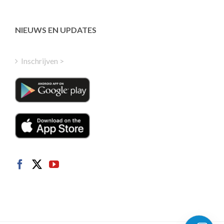
Latvian
Greek
NIEUWS EN UPDATES
Finnish
Hungarian
Inschrijven >
Turkish
Polish
Italian
Danish
Swedish
Norwegian
German
French
Spanish