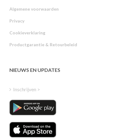
Algemene voorwaarden
Privacy
Russian
Cookieverklaring
Portuguese
Productgarantie & Retourbeleid
Estonian
Latvian
Greek
NIEUWS EN UPDATES
Finnish
Hungarian
Inschrijven >
Turkish
Polish
Italian
Danish