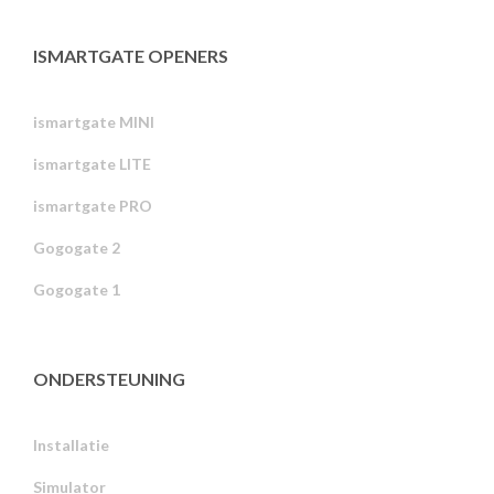
ISMARTGATE OPENERS
ismartgate MINI
ismartgate LITE
ismartgate PRO
Gogogate 2
Gogogate 1
ONDERSTEUNING
Installatie
Simulator