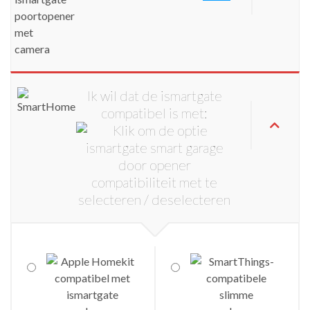
Ik wil dat de ismartgate
compatibel is met: