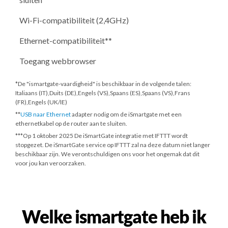
Wi-Fi-compatibiliteit (2,4GHz)
Ethernet-compatibiliteit**
Toegang webbrowser
*De "ismartgate-vaardigheid" is beschikbaar in de volgende talen:
Italiaans (IT),Duits (DE),Engels (VS),Spaans (ES),Spaans (VS),Frans
(FR),Engels (UK/IE)
**
USB naar Ethernet
adapter nodig om de iSmartgate met een
ethernetkabel op de router aan te sluiten.
***
Op 1 oktober 2025
De iSmartGate integratie met IFTTT wordt
stopgezet. De iSmartGate service op IFTTT zal na deze datum niet langer
beschikbaar zijn. We verontschuldigen ons voor het ongemak dat dit
voor jou kan veroorzaken.
Welke ismartgate heb ik