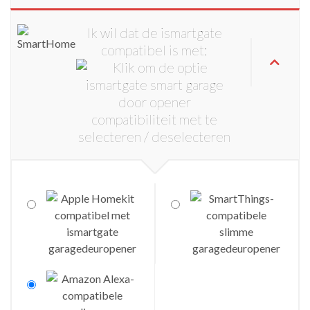
Ik wil dat de ismartgate
compatibel is met: