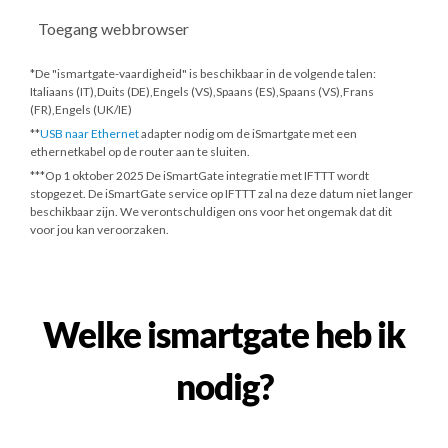
Toegang webbrowser
*De "ismartgate-vaardigheid" is beschikbaar in de volgende talen:
Italiaans (IT),Duits (DE),Engels (VS),Spaans (ES),Spaans (VS),Frans
(FR),Engels (UK/IE)
**
USB naar Ethernet
adapter nodig om de iSmartgate met een
ethernetkabel op de router aan te sluiten.
***
Op 1 oktober 2025
De iSmartGate integratie met IFTTT wordt
stopgezet. De iSmartGate service op IFTTT zal na deze datum niet langer
beschikbaar zijn. We verontschuldigen ons voor het ongemak dat dit
voor jou kan veroorzaken.
Welke ismartgate heb ik
nodig?