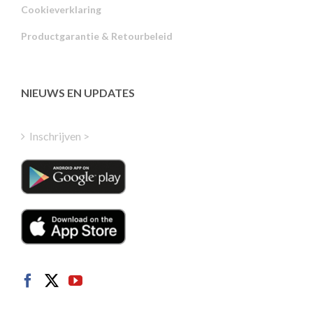
Cookieverklaring
Portuguese
Productgarantie & Retourbeleid
Estonian
Latvian
Greek
NIEUWS EN UPDATES
Finnish
Hungarian
Inschrijven >
Turkish
Polish
Italian
Danish
Swedish
Norwegian
German