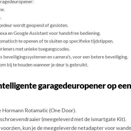
aragedeuropener:
ne.
.
gedeur wordt geopend of gesloten.
exa en Google Assistant voor handsfree bediening.
tisch te openen of te sluiten op specifieke tijdstippen.
verleners met unieke toegangscodes.
 beveiligingssystemen en camera's, voor een betere beveiliging.
m bij te houden wanneer je deur is gebruikt.
 intelligente garagedeuropener op 
de Hormann Rotamatic (One Door).
opschroevendraaier (meegeleverd met de ismartgate Kit).
 voorzien, kun je de meegeleverde netadapter voor wandm