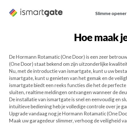
Overslaan
naar
Slimme opener
inhoud
Hoe maak j
De Hormann Rotamatic (One Door) is een zeer betrou
(One Door) staat bekend om zijn uitzonderlijke kwalite
Nu, met de introductie van ismartgate, kunt u uw be
ismartgate, kunt u genieten van het gemak en de veili
ismartgate biedt een reeks functies die het de perfec
sluiten, realtime meldingen ontvangen wanneer de deur
De installatie van ismartgate is snel en eenvoudig en 
intuïtieve bediening heb je volledige controle over je 
Upgrade vandaag nog je Hormann Rotamatic (One Door
Maak uw garagedeur slimmer, verhoog de veiligheid va