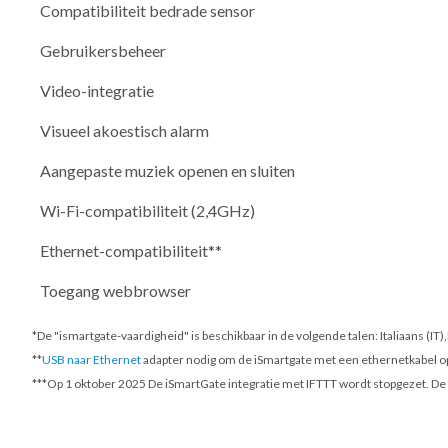
Compatibiliteit bedrade sensor
Gebruikersbeheer
Video-integratie
Visueel akoestisch alarm
Aangepaste muziek openen en sluiten
Wi-Fi-compatibiliteit (2,4GHz)
Ethernet-compatibiliteit**
Toegang webbrowser
*De "ismartgate-vaardigheid" is beschikbaar in de volgende talen: Italiaans (IT
**
USB naar Ethernet
adapter nodig om de iSmartgate met een ethernetkabel op 
***
Op 1 oktober 2025
De iSmartGate integratie met IFTTT wordt stopgezet. De 