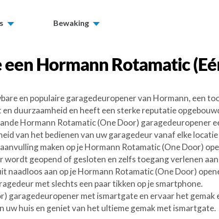
s
Bewaking
e een
Hormann Rotamatic (Eé
wbare en populaire garagedeuropener van Hormann, een to
it en duurzaamheid en heeft een sterke reputatie opgebouwd 
staande Hormann Rotamatic (One Door) garagedeuropener ee
gheid van het bedienen van uw garagedeur vanaf elke locat
te aanvulling maken op je Hormann Rotamatic (One Door) ope
 wordt geopend of gesloten en zelfs toegang verlenen aan 
sluit naadloos aan op je Hormann Rotamatic (One Door) opener
garagedeur met slechts een paar tikken op je smartphone.
) garagedeuropener met ismartgate en ervaar het gemak e
n uw huis en geniet van het ultieme gemak met ismartgate.