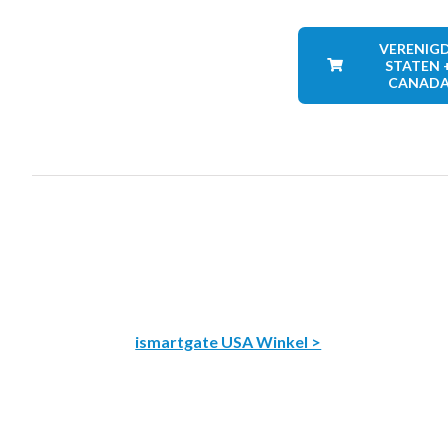
VERENIG
STATEN 
CANAD
ismartgate USA Winkel >