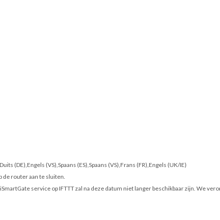
),Duits (DE),Engels (VS),Spaans (ES),Spaans (VS),Frans (FR),Engels (UK/IE)
de router aan te sluiten.
iSmartGate service op IFTTT zal na deze datum niet langer beschikbaar zijn. We ver