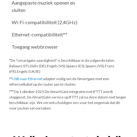
Aangepaste muziek openen en
sluiten
Wi-Fi-compatibiliteit (2,4GHz)
Ethernet-compatibiliteit**
Toegang webbrowser
*De "ismartgate-vaardigheid" is beschikbaar in de volgende talen:
Italiaans (IT),Duits (DE),Engels (VS),Spaans (ES),Spaans (VS),Frans
(FR),Engels (UK/IE)
**
USB naar Ethernet
adapter nodig om de iSmartgate met een
ethernetkabel op de router aan te sluiten.
***
Op 1 oktober 2025
De iSmartGate integratie met IFTTT wordt
stopgezet. De iSmartGate service op IFTTT zal na deze datum niet langer
beschikbaar zijn. We verontschuldigen ons voor het ongemak dat dit
voor jou kan veroorzaken.