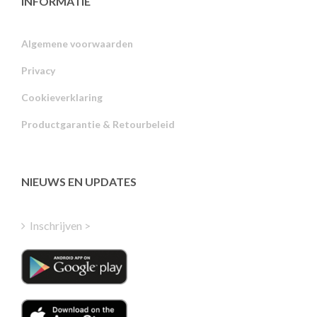
INFORMATIE
Algemene voorwaarden
Privacy
Russian
Cookieverklaring
Portuguese
Productgarantie & Retourbeleid
Estonian
Latvian
Greek
NIEUWS EN UPDATES
Finnish
Hungarian
Inschrijven >
Turkish
Polish
Italian