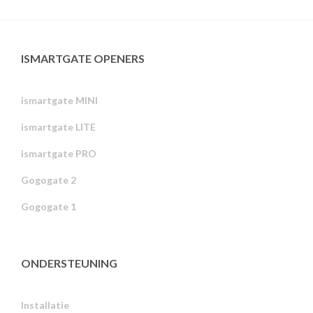
ISMARTGATE OPENERS
ismartgate MINI
ismartgate LITE
ismartgate PRO
Gogogate 2
Gogogate 1
ONDERSTEUNING
Installatie