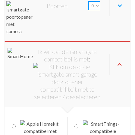
Poorten
Ik wil dat de ismartgate
compatibel is met: