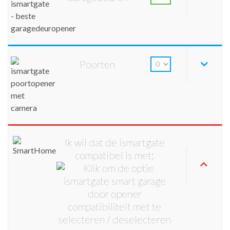
Poorten
Ik wil dat de ismartgate
compatibel is met: