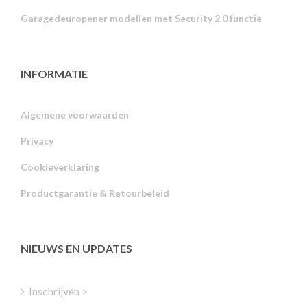
Garagedeuropener modellen met Security 2.0 functie
INFORMATIE
Algemene voorwaarden
Privacy
Russian
Cookieverklaring
Portuguese
Productgarantie & Retourbeleid
Estonian
Latvian
Greek
NIEUWS EN UPDATES
Finnish
Hungarian
Inschrijven >