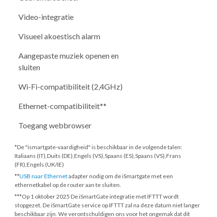
Video-integratie
Visueel akoestisch alarm
Aangepaste muziek openen en
sluiten
Wi-Fi-compatibiliteit (2,4GHz)
Ethernet-compatibiliteit**
Toegang webbrowser
*De "ismartgate-vaardigheid" is beschikbaar in de volgende talen:
Italiaans (IT),Duits (DE),Engels (VS),Spaans (ES),Spaans (VS),Frans
(FR),Engels (UK/IE)
**
USB naar Ethernet
adapter nodig om de iSmartgate met een
ethernetkabel op de router aan te sluiten.
***
Op 1 oktober 2025
De iSmartGate integratie met IFTTT wordt
stopgezet. De iSmartGate service op IFTTT zal na deze datum niet langer
beschikbaar zijn. We verontschuldigen ons voor het ongemak dat dit