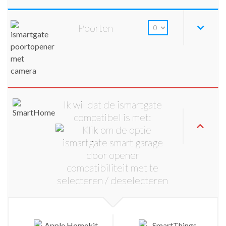
Poorten
Ik wil dat de ismartgate
compatibel is met: