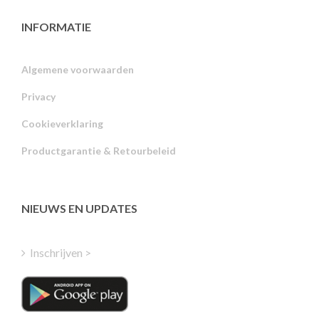
INFORMATIE
Algemene voorwaarden
Privacy
Russian
Cookieverklaring
Portuguese
Productgarantie & Retourbeleid
Estonian
Latvian
Greek
NIEUWS EN UPDATES
Finnish
Hungarian
Inschrijven >
Turkish
Polish