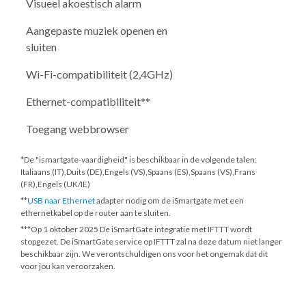
Visueel akoestisch alarm
Aangepaste muziek openen en
sluiten
Wi-Fi-compatibiliteit (2,4GHz)
Ethernet-compatibiliteit**
Toegang webbrowser
*De "ismartgate-vaardigheid" is beschikbaar in de volgende talen:
Italiaans (IT),Duits (DE),Engels (VS),Spaans (ES),Spaans (VS),Frans
(FR),Engels (UK/IE)
**
USB naar Ethernet
adapter nodig om de iSmartgate met een
ethernetkabel op de router aan te sluiten.
***
Op 1 oktober 2025
De iSmartGate integratie met IFTTT wordt
stopgezet. De iSmartGate service op IFTTT zal na deze datum niet langer
beschikbaar zijn. We verontschuldigen ons voor het ongemak dat dit
voor jou kan veroorzaken.