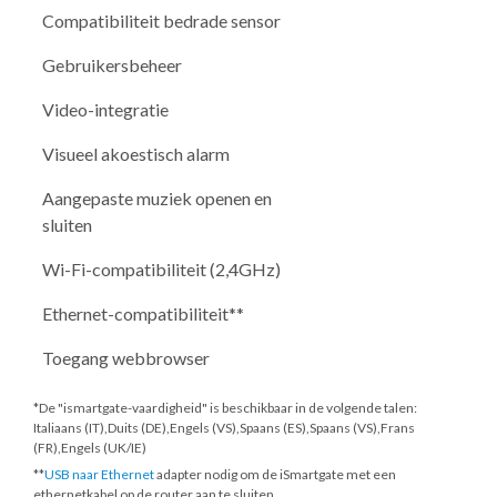
Compatibiliteit bedrade sensor
Gebruikersbeheer
Video-integratie
Visueel akoestisch alarm
Aangepaste muziek openen en
sluiten
Wi-Fi-compatibiliteit (2,4GHz)
Ethernet-compatibiliteit**
Toegang webbrowser
*De "ismartgate-vaardigheid" is beschikbaar in de volgende talen:
Italiaans (IT),Duits (DE),Engels (VS),Spaans (ES),Spaans (VS),Frans
(FR),Engels (UK/IE)
**
USB naar Ethernet
adapter nodig om de iSmartgate met een
ethernetkabel op de router aan te sluiten.