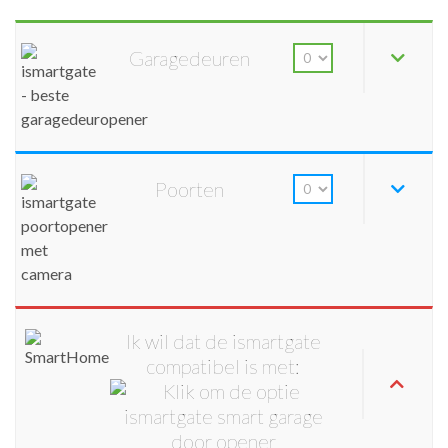
Garagedeuren
Poorten
Ik wil dat de ismartgate
compatibel is met: