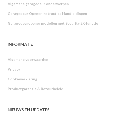
Algemene garagedeur onderwerpen
Garagedeur Opener Instructies Handleidingen
Garagedeuropener modellen met Security 2.0 functie
INFORMATIE
Algemene voorwaarden
Privacy
Russian
Cookieverklaring
Portuguese
Productgarantie & Retourbeleid
Estonian
Latvian
Greek
NIEUWS EN UPDATES