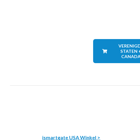
VERENIG
STATEN 
CANAD
ismartgate USA Winkel >