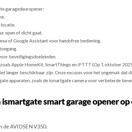
te garagedeuropener:
ne.
locatie.
r open of dicht gaat.
exa of Google Assistant voor handsfree bediening.
 toegang.
voor beveiligingsdoeleinden.
 zoals Apple HomeKit, SmartThings en IFTTT (Op 1 oktober 2025
et langer beschikbaar zijn. Onze excuses voor het ongemak dat d
gate apparaten, zoals de ismartgate camera voor verbeterde bevei
en ismartgate smart garage opener 
an de AVIDSEN V350.