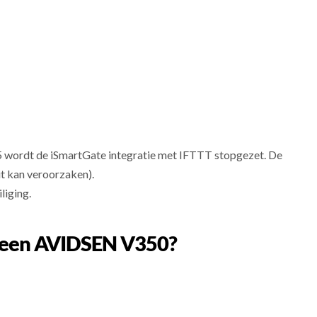
 wordt de iSmartGate integratie met IFTTT stopgezet. De
it kan veroorzaken).
liging.
op een AVIDSEN V350?