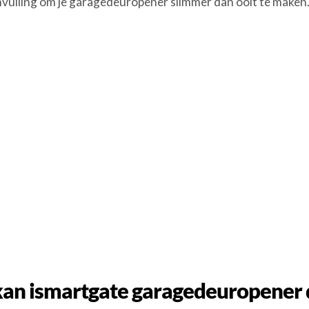
nvulling om je garagedeuropener slimmer dan ooit te maken
an ismartgate garagedeuropener