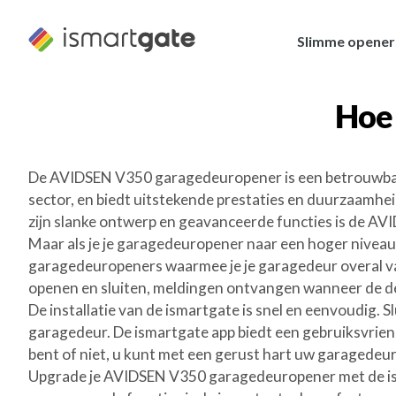
Overslaan
naar
Slimme opener
inhoud
Hoe
De AVIDSEN V350 garagedeuropener is een betrouwbar
sector, en biedt uitstekende prestaties en duurzaamhe
zijn slanke ontwerp en geavanceerde functies is de 
Maar als je je garagedeuropener naar een hoger niveau 
garagedeuropeners waarmee je je garagedeur overal va
openen en sluiten, meldingen ontvangen wanneer de de
De installatie van de ismartgate is snel en eenvoudig
garagedeur. De ismartgate app biedt een gebruiksvrien
bent of niet, u kunt met een gerust hart uw garagedeu
Upgrade je AVIDSEN V350 garagedeuropener met de isma