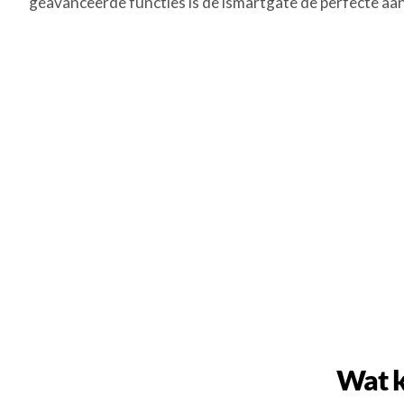
geavanceerde functies is de ismartgate de perfecte aa
Wat k