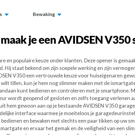
s
Bewaking
 maak je een
AVIDSEN V350
e en populaire keuze onder klanten. Deze opener is gema
id. Hij staat bekend om zijn soepele werking en zijn verm
AVIDSEN V350 een vertrouwde keuze voor huiseigenaren gew
wilt tillen, kun je hem nog slimmer maken met de ismartgate
ndaan kunt bedienen en controleren met je smartphone. Me
ur wordt geopend of gesloten en zelfs toegang verlenen aa
. Sluit hem gewoon aan op je bestaande AVIDSEN V350 garag
delijke interface waarmee je moeiteloos je garagedeurinste
r bedienen en bewaken met slechts een paar tikken op uw s
rtgate en ervaar het gemak en de veiligheid van een slimm