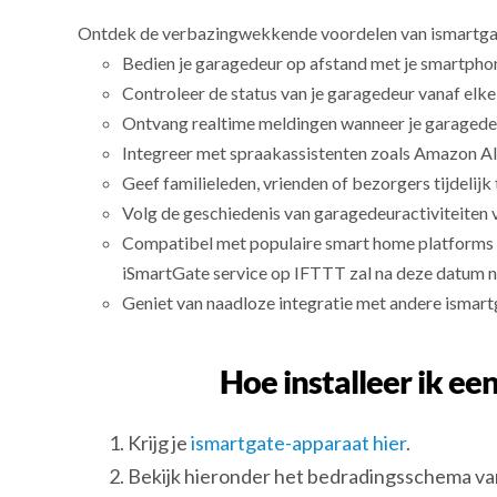
Ontdek de verbazingwekkende voordelen van ismartga
Bedien je garagedeur op afstand met je smartpho
Controleer de status van je garagedeur vanaf elke 
Ontvang realtime meldingen wanneer je garagedeu
Integreer met spraakassistenten zoals Amazon Al
Geef familieleden, vrienden of bezorgers tijdelijk
Volg de geschiedenis van garagedeuractiviteiten 
Compatibel met populaire smart home platforms
iSmartGate service op IFTTT zal na deze datum ni
Geniet van naadloze integratie met andere ismart
Hoe installeer ik e
Krijg je
ismartgate-apparaat hier
.
Bekijk hieronder het bedradingsschema v