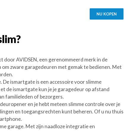
NU KOPEN
slim?
akt door AVIDSEN, een gerenommeerd merk in de
ogen om zware garagedeuren met gemak te bedienen. Met
orden.
. De ismartgate is een accessoire voor slimme
t de ismartgate kun je je garagedeur op afstand
n familieleden of bezorgers.
edeuropener en je hebt meteen slimme controle over je
llingen en toegangsrechten kunt beheren. Of u nu thuis
martphone.
e garage. Met zijn naadloze integratie en