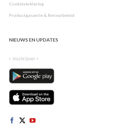
Cookieverklaring
Portuguese
Productgarantie & Retourbeleid
Estonian
Latvian
Greek
NIEUWS EN UPDATES
Finnish
Hungarian
Inschrijven >
Turkish
Polish
Italian
Danish
Swedish
Norwegian
German