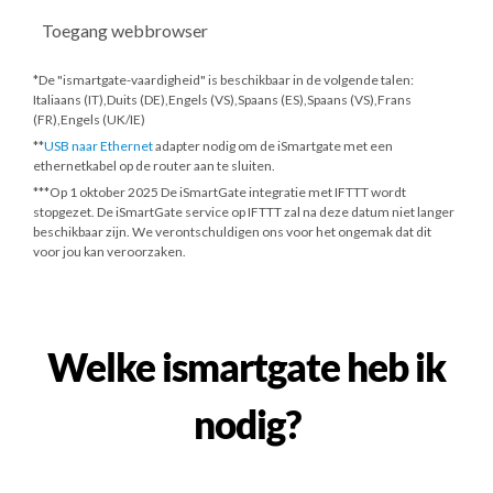
Toegang webbrowser
*De "ismartgate-vaardigheid" is beschikbaar in de volgende talen:
Italiaans (IT),Duits (DE),Engels (VS),Spaans (ES),Spaans (VS),Frans
(FR),Engels (UK/IE)
**
USB naar Ethernet
adapter nodig om de iSmartgate met een
ethernetkabel op de router aan te sluiten.
***
Op 1 oktober 2025
De iSmartGate integratie met IFTTT wordt
stopgezet. De iSmartGate service op IFTTT zal na deze datum niet langer
beschikbaar zijn. We verontschuldigen ons voor het ongemak dat dit
voor jou kan veroorzaken.
Welke ismartgate heb ik
nodig?