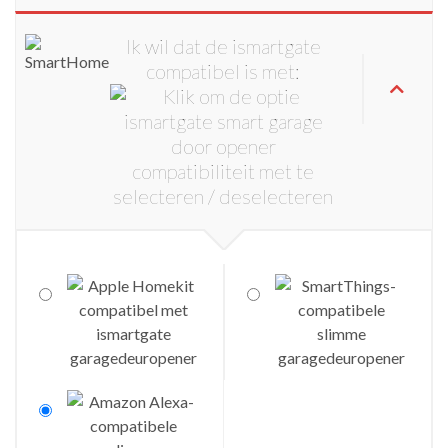
Ik wil dat de ismartgate
compatibel is met: