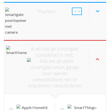
Poorten
Ik wil dat de ismartgate
compatibel is met: