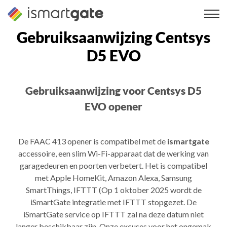
Overslaan
naar
inhoud
Gebruiksaanwijzing Centsys
D5 EVO
Gebruiksaanwijzing voor Centsys D5
EVO opener
De FAAC 413 opener is compatibel met de
ismartgate
accessoire, een slim Wi-Fi-apparaat dat de werking van
garagedeuren en poorten verbetert. Het is compatibel
met Apple HomeKit, Amazon Alexa, Samsung
SmartThings, IFTTT (Op 1 oktober 2025 wordt de
iSmartGate integratie met IFTTT stopgezet. De
iSmartGate service op IFTTT zal na deze datum niet
langer beschikbaar zijn. Onze excuses voor het ongemak