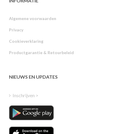
INFORMATIE
Algemene voorwaarden
Privacy
Russian
Cookieverklaring
Portuguese
Productgarantie & Retourbeleid
Estonian
Latvian
Greek
NIEUWS EN UPDATES
Finnish
Hungarian
Inschrijven >
Turkish
Polish
Italian