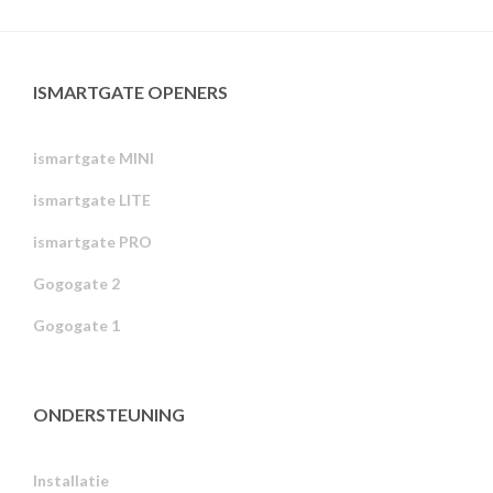
ISMARTGATE OPENERS
ismartgate MINI
ismartgate LITE
ismartgate PRO
Gogogate 2
Gogogate 1
ONDERSTEUNING
Installatie