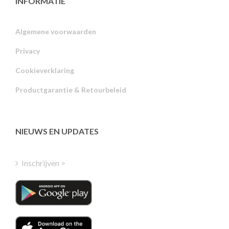
INFORMATIE
Algemene voorwaarden
Privacy
Russian
Cookieverklaring
Portuguese
Productgarantie & Retourbeleid
Estonian
Latvian
Greek
NIEUWS EN UPDATES
Finnish
Hungarian
Inschrijven >
Turkish
Polish
Italian