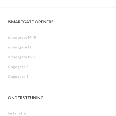
ISMARTGATE OPENERS
ismartgate MINI
ismartgate LITE
ismartgate PRO
Gogogate 2
Gogogate 1
ONDERSTEUNING
Installatie