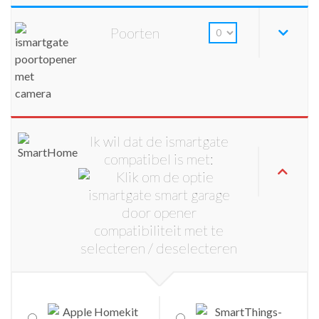
Poorten
Ik wil dat de ismartgate
compatibel is met: