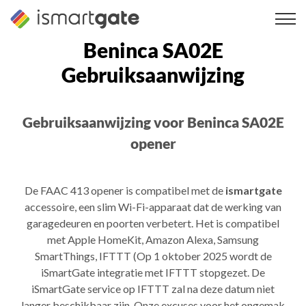
Overslaan
naar
inhoud
Beninca SA02E
Gebruiksaanwijzing
Gebruiksaanwijzing voor Beninca SA02E
opener
De FAAC 413 opener is compatibel met de
ismartgate
accessoire, een slim Wi-Fi-apparaat dat de werking van
garagedeuren en poorten verbetert. Het is compatibel
met Apple HomeKit, Amazon Alexa, Samsung
SmartThings, IFTTT (Op 1 oktober 2025 wordt de
iSmartGate integratie met IFTTT stopgezet. De
iSmartGate service op IFTTT zal na deze datum niet
langer beschikbaar zijn. Onze excuses voor het ongemak