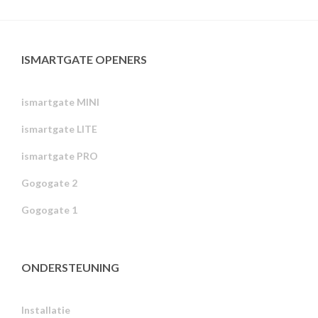
ISMARTGATE OPENERS
ismartgate MINI
ismartgate LITE
ismartgate PRO
Gogogate 2
Gogogate 1
ONDERSTEUNING
Installatie