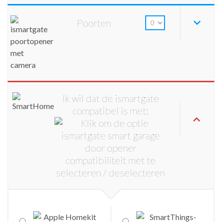
Poorten
Ik wil dat de ismartgate
compatibel is met: