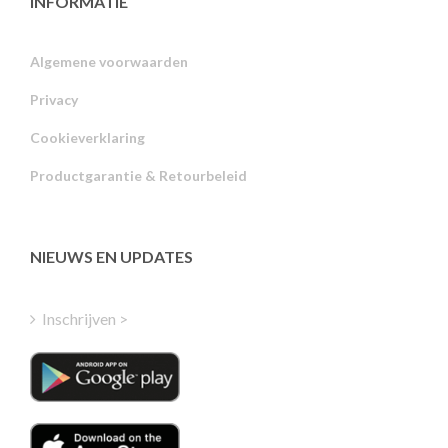
INFORMATIE
Algemene voorwaarden
Privacy
Russian
Cookieverklaring
Portuguese
Productgarantie & Retourbeleid
Estonian
Latvian
Greek
NIEUWS EN UPDATES
Finnish
Hungarian
Inschrijven >
Turkish
Polish
Italian