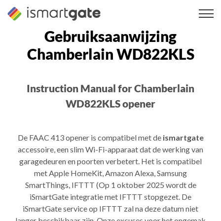
Overslaan
naar
inhoud
Gebruiksaanwijzing
Chamberlain WD822KLS
Instruction Manual for Chamberlain
WD822KLS opener
De FAAC 413 opener is compatibel met de
ismartgate
accessoire, een slim Wi-Fi-apparaat dat de werking van
garagedeuren en poorten verbetert. Het is compatibel
met Apple HomeKit, Amazon Alexa, Samsung
SmartThings, IFTTT (Op 1 oktober 2025 wordt de
iSmartGate integratie met IFTTT stopgezet. De
iSmartGate service op IFTTT zal na deze datum niet
langer beschikbaar zijn. Onze excuses voor het ongemak