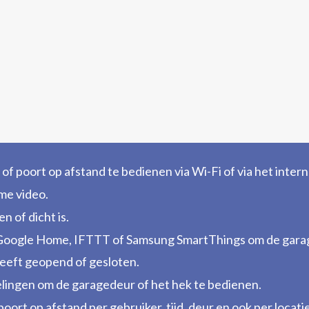
f poort op afstand te bedienen via Wi-Fi of via het intern
me video.
n of dicht is.
Google Home, IFTTT of Samsung SmartThings om de garag
eeft geopend of gesloten.
elingen om de garagedeur of het hek te bedienen.
ort op afstand per gebruiker, tijd, deur en ook per locatie