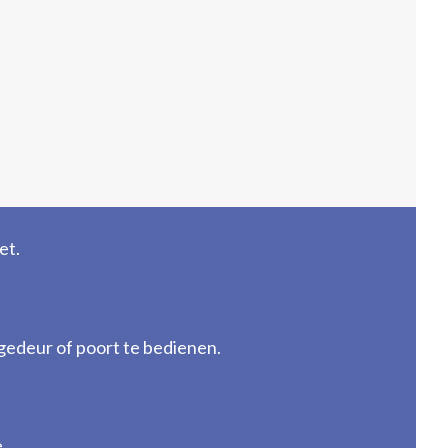
et.
edeur of poort te bedienen.
.