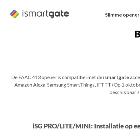
Overslaan
naar
Slimme opener
inhoud
B
De FAAC 413 opener is compatibel met de
ismartgate
acce
Amazon Alexa, Samsung SmartThings, IFTTT (Op 1 oktober 
beschikbaar z
iSG PRO/LITE/MINI: Installatie op e