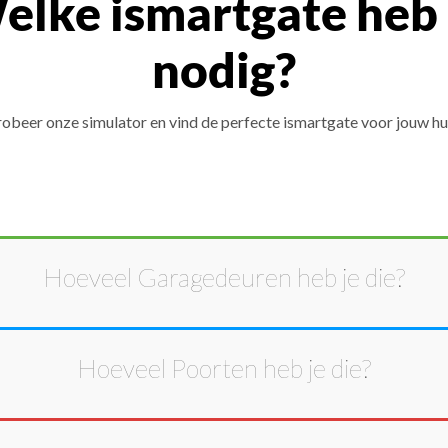
elke ismartgate heb 
nodig?
obeer onze simulator en vind de perfecte ismartgate voor jouw hu
Hoeveel
Garagedeuren
heb je die?
Hoeveel
Poorten
heb je die?