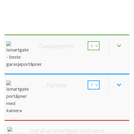
Garasjeporter
Portene
Jeg vil at ismartgate skal være