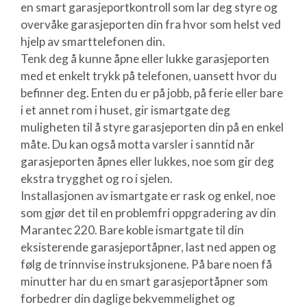
en smart garasjeportkontroll som lar deg styre og
overvåke garasjeporten din fra hvor som helst ved
hjelp av smarttelefonen din.
Tenk deg å kunne åpne eller lukke garasjeporten
med et enkelt trykk på telefonen, uansett hvor du
befinner deg. Enten du er på jobb, på ferie eller bare
i et annet rom i huset, gir ismartgate deg
muligheten til å styre garasjeporten din på en enkel
måte. Du kan også motta varsler i sanntid når
garasjeporten åpnes eller lukkes, noe som gir deg
ekstra trygghet og ro i sjelen.
Installasjonen av ismartgate er rask og enkel, noe
som gjør det til en problemfri oppgradering av din
Marantec 220. Bare koble ismartgate til din
eksisterende garasjeportåpner, last ned appen og
følg de trinnvise instruksjonene. På bare noen få
minutter har du en smart garasjeportåpner som
forbedrer din daglige bekvemmelighet og