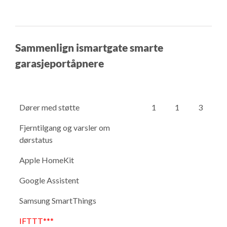
Sammenlign ismartgate smarte
garasjeportåpnere
Dører med støtte
1
1
3
Fjerntilgang og varsler om
dørstatus
Apple HomeKit
Google Assistent
Samsung SmartThings
IFTTT***