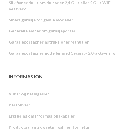
Slik finner du ut om du har et 2,4 GHz eller 5 GHz WiFi-
nettverk
Smart garasje for gamle modeller
Generelle emner om garasjeporter
Garasjeportåpnerinstruksjoner Manualer
Garasjeportåpnermodeller med Security 2.0-aktivering
INFORMASJON
Vilkår og betingelser
Personvern
Russian
Erklæring om informasjonskapsler
Portuguese
Produktgaranti og retningslinjer for retur
Estonian