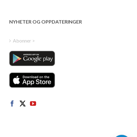
Latvian
Greek
NYHETER OG OPPDATERINGER
Finnish
Hungarian
Abonner >
Turkish
Polish
Italian
Danish
Dutch
Swedish
German
French
Spanish