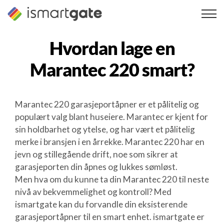
Hopp
til
innhold
Hvordan lage en
Marantec 220
smart?
Marantec 220 garasjeportåpner er et pålitelig og
populært valg blant huseiere. Marantec er kjent for
sin holdbarhet og ytelse, og har vært et pålitelig
merke i bransjen i en årrekke. Marantec 220 har en
jevn og stillegående drift, noe som sikrer at
garasjeporten din åpnes og lukkes sømløst.
Men hva om du kunne ta din Marantec 220 til neste
nivå av bekvemmelighet og kontroll? Med
ismartgate kan du forvandle din eksisterende
garasjeportåpner til en smart enhet. ismartgate er