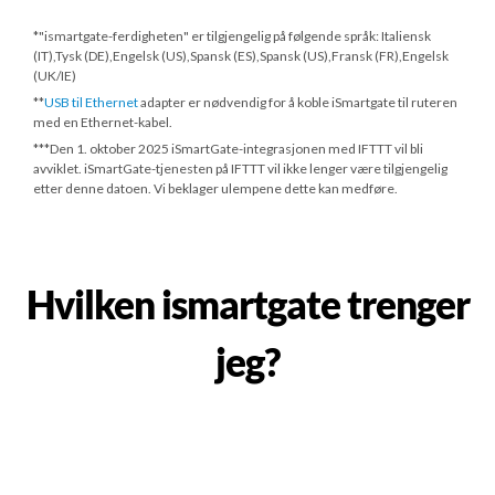
*"ismartgate-ferdigheten" er tilgjengelig på følgende språk: Italiensk
(IT),Tysk (DE),Engelsk (US),Spansk (ES),Spansk (US),Fransk (FR),Engelsk
(UK/IE)
**
USB til Ethernet
adapter er nødvendig for å koble iSmartgate til ruteren
med en Ethernet-kabel.
***
Den 1. oktober 2025
iSmartGate-integrasjonen med IFTTT vil bli
avviklet. iSmartGate-tjenesten på IFTTT vil ikke lenger være tilgjengelig
etter denne datoen. Vi beklager ulempene dette kan medføre.
Hvilken ismartgate trenger
jeg?