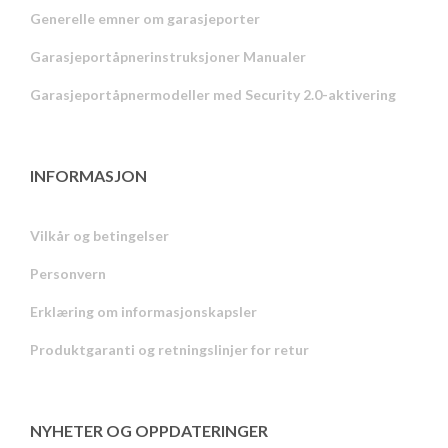
Generelle emner om garasjeporter
Garasjeportåpnerinstruksjoner Manualer
Garasjeportåpnermodeller med Security 2.0-aktivering
INFORMASJON
Vilkår og betingelser
Personvern
Russian
Erklæring om informasjonskapsler
Portuguese
Produktgaranti og retningslinjer for retur
Estonian
Latvian
Greek
NYHETER OG OPPDATERINGER