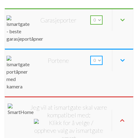
Garasjeporter
Portene
Jeg vil at ismartgate skal være
kompatibel med: