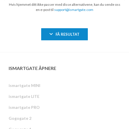
Hvis hjemmet ditt ikke passer med disse alternativene, kan du sende oss
en e-post til
support@ismartgate.com
FÅ RESULTAT
ISMARTGATE ÅPNERE
ismartgate MINI
ismartgate LITE
ismartgate PRO
Gogogate 2