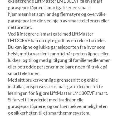
eksisterende LiftMaster LM130EVF til en smart
garasjeportåpner. ismartgate er en smart
hjemmeenhet som lar deg fjernstyre og overvåke
garasjeporten din ved hjelp av smarttelefonen eller
nettbrettet.
Ved å integrere ismartgate med LiftMaster
LM130EVF kan du nyte godt av en rekke fordeler.
Du kan åpne og lukke garasjeporten fra hvor som
helst, motta varsler i sanntid når porten åpnes eller
lukkes, og til og med gi tilgang til familiemedlemmer
eller betrodde personer med bare noen få trykk på
smarttelefonen.
Med sitt brukervennlige grensesnitt og enkle
installasjonsprosess er ismartgate den perfekte
løsningen for å gjøre LiftMaster LM130EVF smart.
Si farvel til bryderiet med tradisjonelle
garasjeportåpnere, og omfavn bekvemmeligheten
og sikkerheten til et smarthemmesystem.