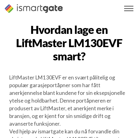
Hopp
til
innhold
Hvordan lage en
LiftMaster LM130EVF
smart?
LiftMaster LM130EVF er en svært pålitelig og
populær garasjeportåpner som har fått
anerkjennelse blant kundene for sin eksepsjonelle
ytelse og holdbarhet. Denne portåpneren er
produsert av LiftMaster, et anerkjent merke i
bransjen, og er kjent for sin smidige drift og
avanserte funksjoner.
Ved hjelp av ismartgate kan du nå forvandle din