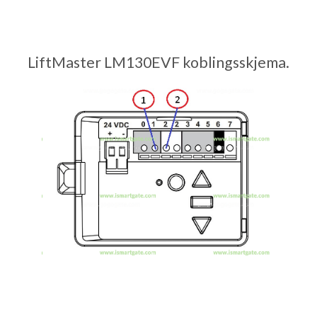
LiftMaster LM130EVF koblingsskjema.