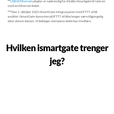
**
USB til Ethernet
adapter er nødvendig for å koble iSmartgate til ruteren
med en Ethernet-kabel.
***
Den 1. oktober 2025
iSmartGate-integrasjonen med IFTTT vil bli
avviklet. iSmartGate-tjenesten på IFTTT vil ikke lenger være tilgjengelig
etter denne datoen. Vi beklager ulempene dette kan medføre.
Hvilken ismartgate trenger
jeg?