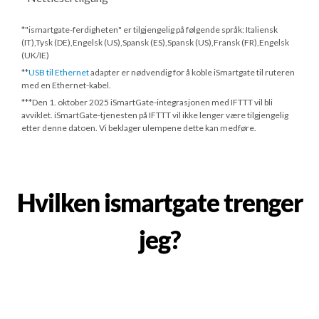
*"ismartgate-ferdigheten" er tilgjengelig på følgende språk: Italiensk
(IT),Tysk (DE),Engelsk (US),Spansk (ES),Spansk (US),Fransk (FR),Engelsk
(UK/IE)
**
USB til Ethernet
adapter er nødvendig for å koble iSmartgate til ruteren
med en Ethernet-kabel.
***
Den 1. oktober 2025
iSmartGate-integrasjonen med IFTTT vil bli
avviklet. iSmartGate-tjenesten på IFTTT vil ikke lenger være tilgjengelig
etter denne datoen. Vi beklager ulempene dette kan medføre.
Hvilken ismartgate trenger
jeg?