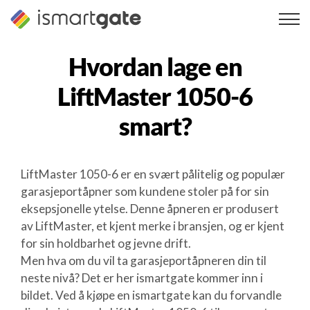
Hopp
til
innhold
Hvordan lage en
LiftMaster 1050-6
smart?
LiftMaster 1050-6 er en svært pålitelig og populær
garasjeportåpner som kundene stoler på for sin
eksepsjonelle ytelse. Denne åpneren er produsert
av LiftMaster, et kjent merke i bransjen, og er kjent
for sin holdbarhet og jevne drift.
Men hva om du vil ta garasjeportåpneren din til
neste nivå? Det er her ismartgate kommer inn i
bildet. Ved å kjøpe en ismartgate kan du forvandle