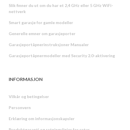
Slik finner du ut om du har et 2,4 GHz eller 5 GHz WiFi-
nettverk
Smart garasje for gamle modeller
Generelle emner om garasjeporter
Garasjeportåpnerinstruksjoner Manualer
Garasjeportåpnermodeller med Security 2.0-aktivering
INFORMASJON
Vilkår og betingelser
Personvern
Russian
Erklæring om informasjonskapsler
Portuguese
Produktgaranti og retningslinjer for retur