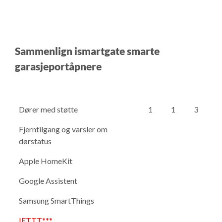
Sammenlign ismartgate smarte
garasjeportåpnere
Dører med støtte
1
1
3
Fjerntilgang og varsler om
dørstatus
Apple HomeKit
Google Assistent
Samsung SmartThings
IFTTT***