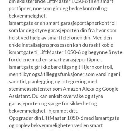
din eksisterende LiftMaster 1050-6 til en smart
portåpner, noe som gir deg bedre kontroll og
bekvemmelighet.
ismartgate er en smart garasjeportåpnerkontroll
som lar deg styre garasjeporten din fra hvor som
helst ved hjelp av smarttelefonen din. Med den
enkle installasjonsprosessen kan du raskt koble
ismartgate til LiftMaster 1050-6 og begynne å nyte
fordelene med en smart garasjeportåpner.
ismartgate gir ikke bare tilgang til fjernkontroll,
men tilbyr også tilleggsfunksjoner som varslinger i
sanntid, planlegging og integrering med
stemmeassistenter som Amazon Alexa og Google
Assistant. Du kan enkelt overvåke og styre
garasjeporten og sørge for sikkerhet og
bekvemmelighet i hjemmet ditt.
Oppgrader din LiftMaster 1050-6 med ismartgate
og opplev bekvemmeligheten ved en smart