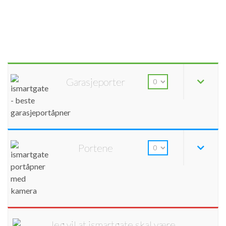
Garasjeporter
Portene
Jeg vil at ismartgate skal være