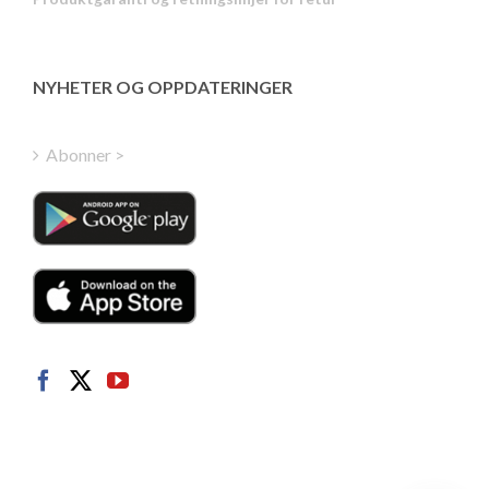
Estonian
Latvian
Greek
NYHETER OG OPPDATERINGER
Finnish
Hungarian
Abonner >
Turkish
Polish
Italian
Danish
Dutch
Swedish
German
French
Spanish