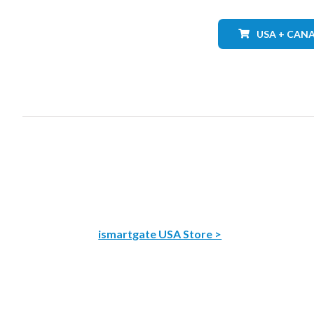
USA + CAN
ismartgate USA Store >