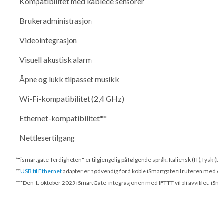
Kompatibilitet med kablede sensorer
Brukeradministrasjon
Videointegrasjon
Visuell akustisk alarm
Åpne og lukk tilpasset musikk
Wi-Fi-kompatibilitet (2,4 GHz)
Ethernet-kompatibilitet**
Nettlesertilgang
*"ismartgate-ferdigheten" er tilgjengelig på følgende språk: Italiensk (IT),Tysk
**
USB til Ethernet
adapter er nødvendig for å koble iSmartgate til ruteren med 
***
Den 1. oktober 2025
iSmartGate-integrasjonen med IFTTT vil bli avviklet. i