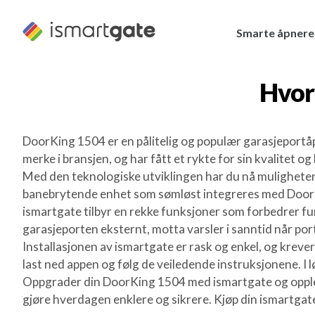
Hopp
til
Smarte åpnere
innhold
Hvor
DoorKing 1504 er en pålitelig og populær garasjeportåp
merke i bransjen, og har fått et rykte for sin kvalitet o
Med den teknologiske utviklingen har du nå muligheten
banebrytende enhet som sømløst integreres med DoorKin
ismartgate tilbyr en rekke funksjoner som forbedrer 
garasjeporten eksternt, motta varsler i sanntid når port
Installasjonen av ismartgate er rask og enkel, og kreve
last ned appen og følg de veiledende instruksjonene. I l
Oppgrader din DoorKing 1504 med ismartgate og opplev
gjøre hverdagen enklere og sikrere. Kjøp din ismartgat