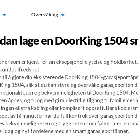
Overvåking
dan lage en
DoorKing 1504
s
ner som er kjent for sin eksepsjonelle ytelse og holdbarhet
g kundetilfredshet.
 til å gjøre din eksisterende DoorKing 1504-garasjeportåpn
g 1504, slik at du kan styre og overvåke garasjeporten din
funksjonaliteten og bekvemmeligheten til DoorKing 1504. M
en åpnes, og til og med gi midlertidig tilgang til familiemed
r ingen ekstra kabling eller komplisert oppsett. Bare koble 
øpet av få minutter har du full kontroll over garasjeporten d
 bekvemmeligheten og tryggheten som følger med en smart g
e i dag og nyt fordelene med en smart garasjeportåpner.