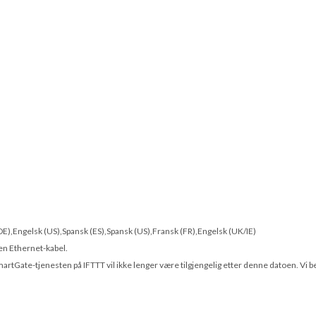
 (DE),Engelsk (US),Spansk (ES),Spansk (US),Fransk (FR),Engelsk (UK/IE)
en Ethernet-kabel.
SmartGate-tjenesten på IFTTT vil ikke lenger være tilgjengelig etter denne datoen. V