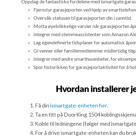
Oppdag de fantastiske fordelene med ismartgate garas
Fjernstyr garasjeporten ved hjelp av smarttelefon
Overvåk statusen til garasjeporten din i sanntid.
Motta øyeblikkelige varsler når garasjeporten åpn
Integrer med stemmeassistenter som Amazon Alexa 
Lag egendefinerte tidsplaner for automatisk åpnin
Gi venner eller familiemedlemmer midlertidig til
Integrer med andre smarthusenheter, for eksempe
Spor historikken for garasjeportaktivitet for å ho
Hvordan installerer j
Få din
ismartgate-enheten her
.
Ta en titt på DoorKing 1504 koblingsskjem
Koble til ledningene (følger med ismartgate
For å drive ismartgate-enheten kan du bru