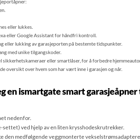
jeportåpner:
en.
es eller lukkes.
eller Google Assistant for håndfri kontroll.
g eller lukking av garasjeporten på bestemte tidspunkter.
gang med unike tilgangskoder.
l sikkerhetskameraer eller smartlåser, for å forbedre hjemmeauto
lde oversikt over hvem som har vært inne i garasjen og når.
eg en ismartgate smart garasjeåpner
aet nedenfor.
-settet) ved hjelp av en liten krysshodeskrutrekker.
ke den medfølgende veggmonterte vekselstrømsadapteren. 