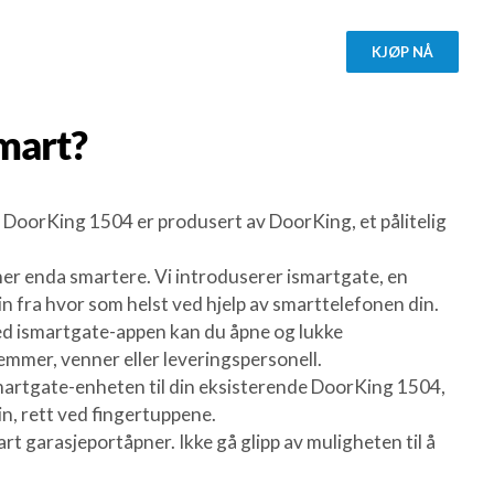
KJØP NÅ
mart?
. DoorKing 1504 er produsert av DoorKing, et pålitelig
er enda smartere. Vi introduserer ismartgate, en
 fra hvor som helst ved hjelp av smarttelefonen din.
ed ismartgate-appen kan du åpne og lukke
lemmer, venner eller leveringspersonell.
ismartgate-enheten til din eksisterende DoorKing 1504,
in, rett ved fingertuppene.
arasjeportåpner. Ikke gå glipp av muligheten til å