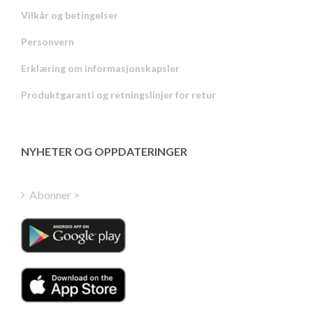
Vilkår og betingelser
Personvern
Russian
Erklæring om informasjonskapsler
Portuguese
Produktgaranti og retningslinjer for retur
Estonian
Latvian
Greek
NYHETER OG OPPDATERINGER
Finnish
Hungarian
Abonner >
Turkish
Polish
Italian
Danish
Dutch