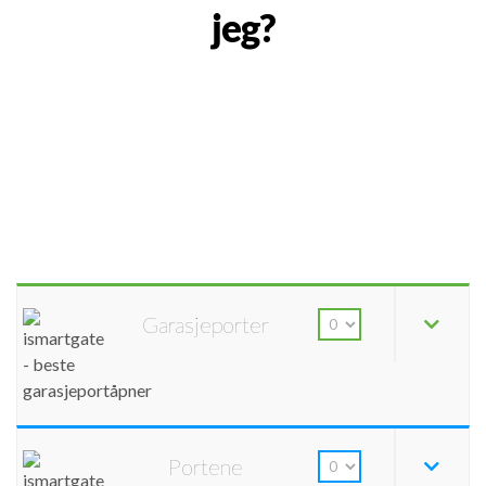
jeg?
Garasjeporter
Portene