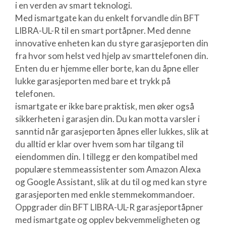
i en verden av smart teknologi.
Med ismartgate kan du enkelt forvandle din BFT
LIBRA-UL-R til en smart portåpner. Med denne
innovative enheten kan du styre garasjeporten din
fra hvor som helst ved hjelp av smarttelefonen din.
Enten du er hjemme eller borte, kan du åpne eller
lukke garasjeporten med bare et trykk på
telefonen.
ismartgate er ikke bare praktisk, men øker også
sikkerheten i garasjen din. Du kan motta varsler i
sanntid når garasjeporten åpnes eller lukkes, slik at
du alltid er klar over hvem som har tilgang til
eiendommen din. I tillegg er den kompatibel med
populære stemmeassistenter som Amazon Alexa
og Google Assistant, slik at du til og med kan styre
garasjeporten med enkle stemmekommandoer.
Oppgrader din BFT LIBRA-UL-R garasjeportåpner
med ismartgate og opplev bekvemmeligheten og