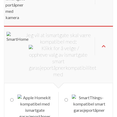
Jeg vil at ismartgate skal være
kompatibel med: