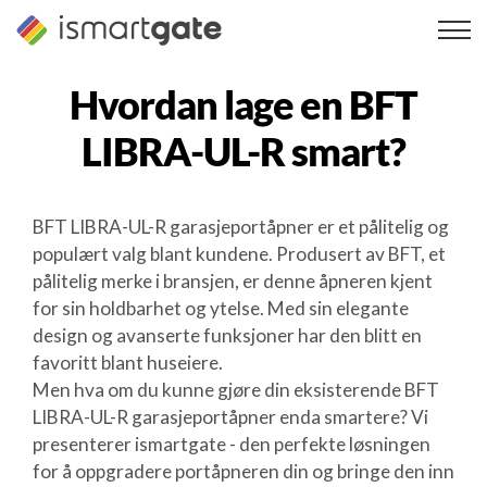
Hopp
til
innhold
Hvordan lage en
BFT
LIBRA-UL-R
smart?
BFT LIBRA-UL-R garasjeportåpner er et pålitelig og
populært valg blant kundene. Produsert av BFT, et
pålitelig merke i bransjen, er denne åpneren kjent
for sin holdbarhet og ytelse. Med sin elegante
design og avanserte funksjoner har den blitt en
favoritt blant huseiere.
Men hva om du kunne gjøre din eksisterende BFT
LIBRA-UL-R garasjeportåpner enda smartere? Vi
presenterer ismartgate - den perfekte løsningen
for å oppgradere portåpneren din og bringe den inn