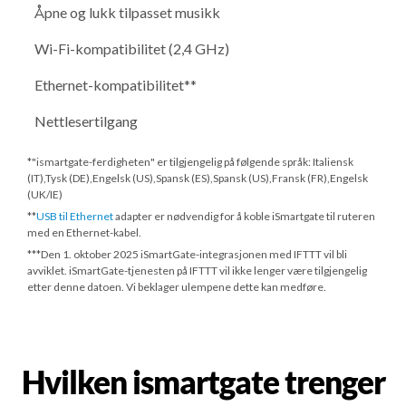
Åpne og lukk tilpasset musikk
Wi-Fi-kompatibilitet (2,4 GHz)
Ethernet-kompatibilitet**
Nettlesertilgang
*"ismartgate-ferdigheten" er tilgjengelig på følgende språk: Italiensk
(IT),Tysk (DE),Engelsk (US),Spansk (ES),Spansk (US),Fransk (FR),Engelsk
(UK/IE)
**
USB til Ethernet
adapter er nødvendig for å koble iSmartgate til ruteren
med en Ethernet-kabel.
***
Den 1. oktober 2025
iSmartGate-integrasjonen med IFTTT vil bli
avviklet. iSmartGate-tjenesten på IFTTT vil ikke lenger være tilgjengelig
etter denne datoen. Vi beklager ulempene dette kan medføre.
Hvilken ismartgate trenger