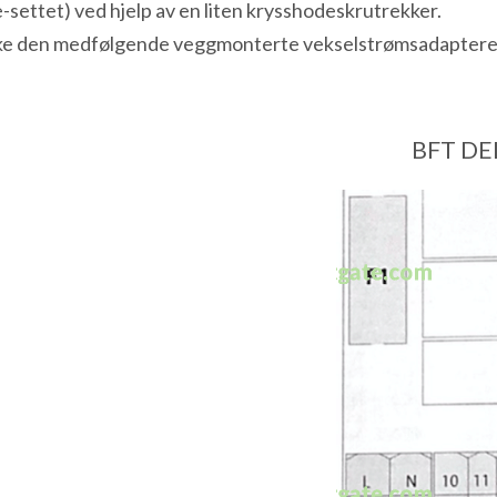
-settet) ved hjelp av en liten krysshodeskrutrekker.
ke den medfølgende veggmonterte vekselstrømsadapteren. 
BFT DEI