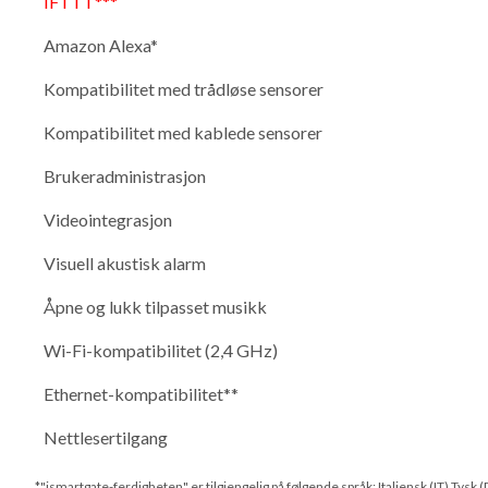
IFTTT***
Amazon Alexa*
Kompatibilitet med trådløse sensorer
Kompatibilitet med kablede sensorer
Brukeradministrasjon
Videointegrasjon
Visuell akustisk alarm
Åpne og lukk tilpasset musikk
Wi-Fi-kompatibilitet (2,4 GHz)
Ethernet-kompatibilitet**
Nettlesertilgang
*"ismartgate-ferdigheten" er tilgjengelig på følgende språk: Italiensk (IT),Tysk