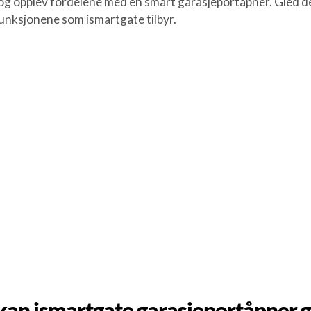
opplev fordelene med en smart garasjeportåpner. Gled de
unksjonene som ismartgate tilbyr.
kan ismartgate garasjeportåpner g