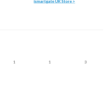
ismartgate UK Store >
1
1
3