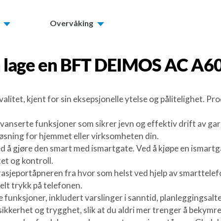
Overvåking
 lage en
BFT DEIMOS AC A6
et, kjent for sin eksepsjonelle ytelse og pålitelighet. Pro
serte funksjoner som sikrer jevn og effektiv drift av gar
sløsning for hjemmet eller virksomheten din.
d å gjøre den smart med ismartgate. Ved å kjøpe en ismart
et og kontroll.
sjeportåpneren fra hvor som helst ved hjelp av smarttelefon
elt trykk på telefonen.
arte funksjoner, inkludert varslinger i sanntid, planleggings
kerhet og trygghet, slik at du aldri mer trenger å bekymre 