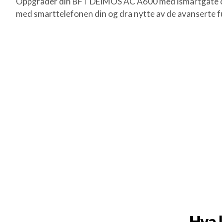
Oppgrader din BFT DEIMOS AC A600 med ismartgate og 
med smarttelefonen din og dra nytte av de avanserte f
Hva 