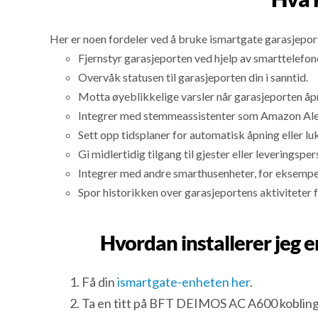
Her er noen fordeler ved å bruke ismartgate garasjepor
Fjernstyr garasjeporten ved hjelp av smarttelefon
Overvåk statusen til garasjeporten din i sanntid.
Motta øyeblikkelige varsler når garasjeporten åpn
Integrer med stemmeassistenter som Amazon Alexa 
Sett opp tidsplaner for automatisk åpning eller l
Gi midlertidig tilgang til gjester eller leveringsper
Integrer med andre smarthusenheter, for eksempel
Spor historikken over garasjeportens aktiviteter 
Hvordan installerer jeg
Få din
ismartgate-enheten her
.
Ta en titt på BFT DEIMOS AC A600 koblin