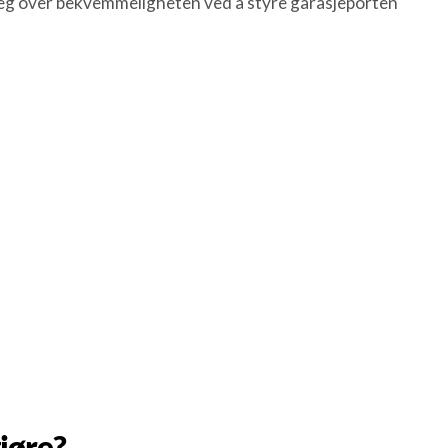
g over bekvemmeligheten ved å styre garasjeporten
jøre?