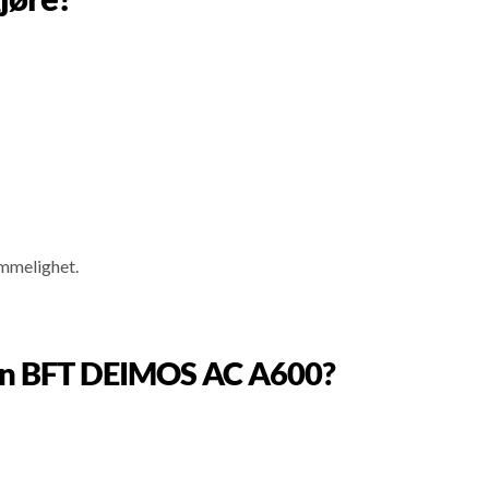
emmelighet.
l en BFT DEIMOS AC A600?