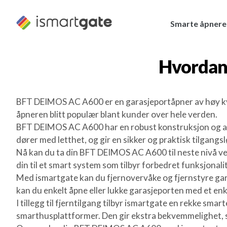
Hopp
til
Smarte åpnere
innhold
Hvordan
BFT DEIMOS AC A600 er en garasjeportåpner av høy kvalit
åpneren blitt populær blant kunder over hele verden.
BFT DEIMOS AC A600 har en robust konstruksjon og avan
dører med letthet, og gir en sikker og praktisk tilgang
Nå kan du ta din BFT DEIMOS AC A600 til neste nivå ve
din til et smart system som tilbyr forbedret funksjonalit
Med ismartgate kan du fjernovervåke og fjernstyre gara
kan du enkelt åpne eller lukke garasjeporten med et enk
I tillegg til fjerntilgang tilbyr ismartgate en rekke sm
smarthusplattformer. Den gir ekstra bekvemmelighet, sik