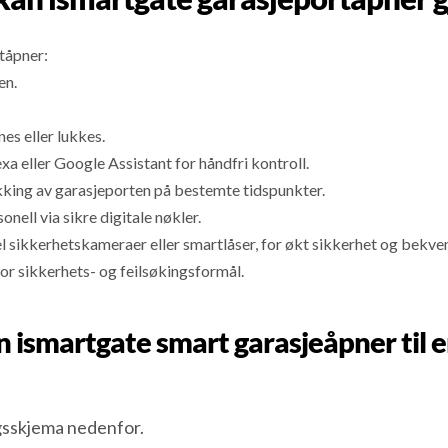
tåpner:
en.
es eller lukkes.
eller Google Assistant for håndfri kontroll.
ukking av garasjeporten på bestemte tidspunkter.
sonell via sikre digitale nøkler.
 sikkerhetskameraer eller smartlåser, for økt sikkerhet og bekv
for sikkerhets- og feilsøkingsformål.
 en ismartgate smart garasjeåpner ti
gsskjema nedenfor.