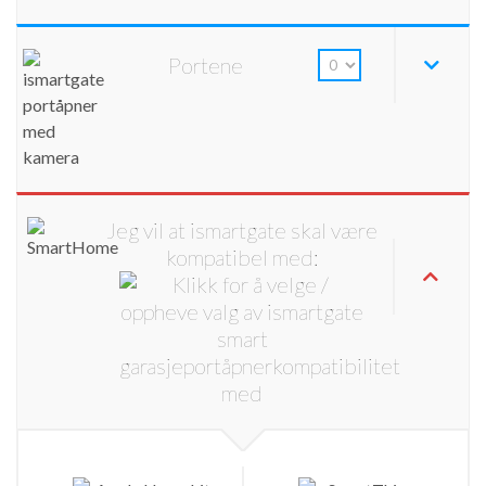
Portene
Jeg vil at ismartgate skal være
kompatibel med: