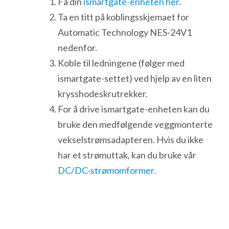
Få din
ismartgate-enheten her
.
Ta en titt på koblingsskjemaet for
Automatic Technology NES-24V1
nedenfor.
Koble til ledningene (følger med
ismartgate-settet) ved hjelp av en liten
krysshodeskrutrekker.
For å drive ismartgate-enheten kan du
bruke den medfølgende veggmonterte
vekselstrømsadapteren. Hvis du ikke
har et strømuttak, kan du bruke vår
DC/DC-strømomformer.