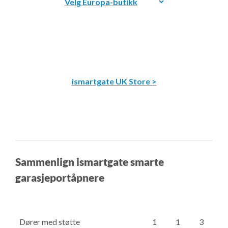
ismartgate UK Store >
Sammenlign ismartgate smarte
garasjeportåpnere
Dører med støtte
1
1
3