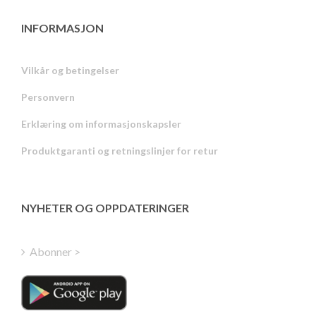
INFORMASJON
Vilkår og betingelser
Personvern
Russian
Erklæring om informasjonskapsler
Portuguese
Produktgaranti og retningslinjer for retur
Estonian
Latvian
Greek
NYHETER OG OPPDATERINGER
Finnish
Hungarian
Abonner >
Turkish
Polish