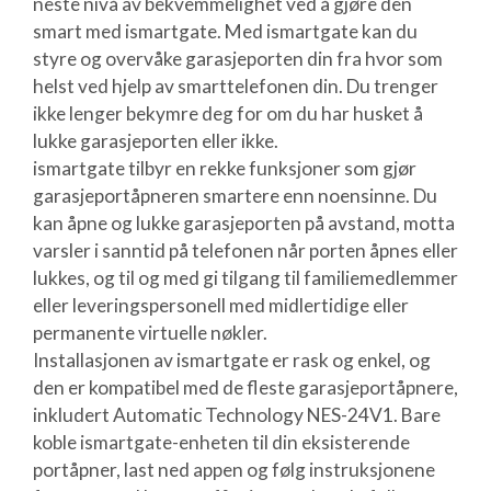
neste nivå av bekvemmelighet ved å gjøre den
smart med ismartgate. Med ismartgate kan du
styre og overvåke garasjeporten din fra hvor som
helst ved hjelp av smarttelefonen din. Du trenger
ikke lenger bekymre deg for om du har husket å
lukke garasjeporten eller ikke.
ismartgate tilbyr en rekke funksjoner som gjør
garasjeportåpneren smartere enn noensinne. Du
kan åpne og lukke garasjeporten på avstand, motta
varsler i sanntid på telefonen når porten åpnes eller
lukkes, og til og med gi tilgang til familiemedlemmer
eller leveringspersonell med midlertidige eller
permanente virtuelle nøkler.
Installasjonen av ismartgate er rask og enkel, og
den er kompatibel med de fleste garasjeportåpnere,
inkludert Automatic Technology NES-24V1. Bare
koble ismartgate-enheten til din eksisterende
portåpner, last ned appen og følg instruksjonene