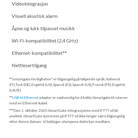
Videointegrasjon
Visuell akustisk alarm
Åpne og lukk tilpasset musikk
Wi-Fi-kompatibilitet (2,4 GHz)
Ethernet-kompatibilitet**
Nettlesertilgang
*"ismartgate-ferdigheten" er tilgjengelig på følgende språk: Italiensk
(IT),Tysk (DE),Engelsk (US),Spansk (ES),Spansk (US),Fransk (FR),Engelsk
(UK/IE)
**
USB til Ethernet
adapter er nødvendig for å koble iSmartgate til ruteren
med en Ethernet-kabel.
***
Den 1. oktober 2025
iSmartGate-integrasjonen med IFTTT vil bli
avviklet. iSmartGate-tjenesten på IFTTT vil ikke lenger være tilgjengelig
etter denne datoen. Vi beklager ulempene dette kan medføre.