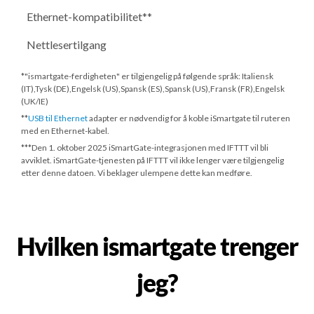
Ethernet-kompatibilitet**
Nettlesertilgang
*"ismartgate-ferdigheten" er tilgjengelig på følgende språk: Italiensk
(IT),Tysk (DE),Engelsk (US),Spansk (ES),Spansk (US),Fransk (FR),Engelsk
(UK/IE)
**
USB til Ethernet
adapter er nødvendig for å koble iSmartgate til ruteren
med en Ethernet-kabel.
***
Den 1. oktober 2025
iSmartGate-integrasjonen med IFTTT vil bli
avviklet. iSmartGate-tjenesten på IFTTT vil ikke lenger være tilgjengelig
etter denne datoen. Vi beklager ulempene dette kan medføre.
Hvilken ismartgate trenger
jeg?