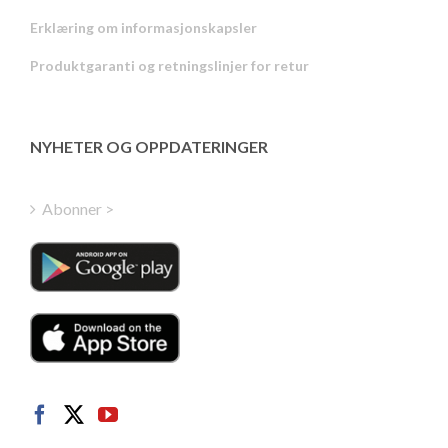
Russian
Erklæring om informasjonskapsler
Portuguese
Produktgaranti og retningslinjer for retur
Estonian
Latvian
Greek
NYHETER OG OPPDATERINGER
Finnish
Hungarian
Abonner >
Turkish
Polish
Italian
Danish
Dutch
Swedish
German