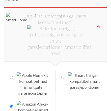
Jeg vil at ismartgate skal være
kompatibel med: