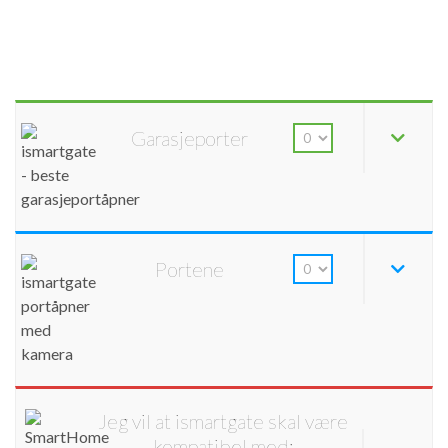
Garasjeporter
Portene
Jeg vil at ismartgate skal være
kompatibel med: