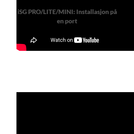
iSG PRO/LITE/MINI: Installasjon på
en port