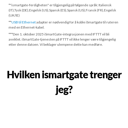
*"ismartgate-ferdigheten" er tilgjengelig på følgende språk: Italiensk
(IT),Tysk (DE),Engelsk (US),Spansk (ES),Spansk (US),Fransk (FR),Engelsk
(UK/IE)
**
USB til Ethernet
adapter er nødvendig for å koble iSmartgate til ruteren
med en Ethernet-kabel.
***
Den 1. oktober 2025
iSmartGate-integrasjonen med IFTTT vil bli
avviklet. iSmartGate-tjenesten på IFTTT vil ikke lenger være tilgjengelig
etter denne datoen. Vi beklager ulempene dette kan medføre.
Hvilken ismartgate trenger
jeg?