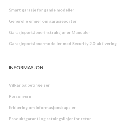
Smart garasje for gamle modeller
Generelle emner om garasjeporter
Garasjeportåpnerinstruksjoner Manualer
Garasjeportåpnermodeller med Security 2.0-aktivering
INFORMASJON
Vilkår og betingelser
Personvern
Russian
Erklæring om informasjonskapsler
Portuguese
Produktgaranti og retningslinjer for retur
Estonian
Latvian