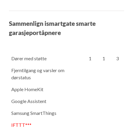
Sammenlign ismartgate smarte
garasjeportåpnere
Dører med støtte
1
1
3
Fjerntilgang og varsler om
dørstatus
Apple HomeKit
Google Assistent
Samsung SmartThings
IFTTT***