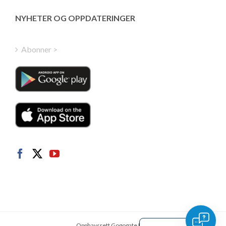
Greek
NYHETER OG OPPDATERINGER
Finnish
Hungarian
Abonner >
Turkish
Polish
Italian
Danish
Dutch
Swedish
German
French
Spanish
English
Opphavsrett Gogogate INC.