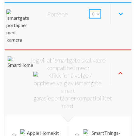
Portene
Jeg vil at ismartgate skal være
kompatibel med: