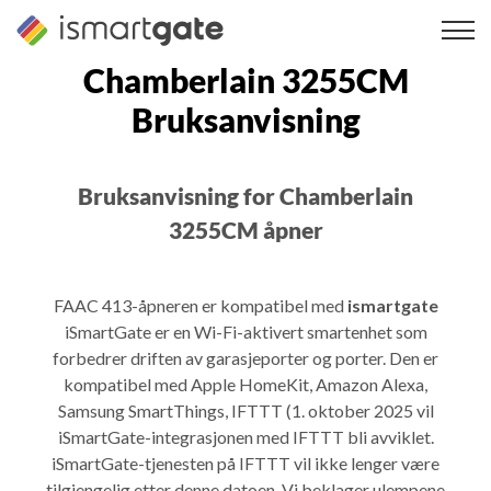
Hopp
til
innhold
Chamberlain 3255CM
Bruksanvisning
Bruksanvisning for Chamberlain
3255CM åpner
FAAC 413-åpneren er kompatibel med
ismartgate
iSmartGate er en Wi-Fi-aktivert smartenhet som
forbedrer driften av garasjeporter og porter. Den er
kompatibel med Apple HomeKit, Amazon Alexa,
Samsung SmartThings, IFTTT (1. oktober 2025 vil
iSmartGate-integrasjonen med IFTTT bli avviklet.
iSmartGate-tjenesten på IFTTT vil ikke lenger være
tilgjengelig etter denne datoen. Vi beklager ulempene