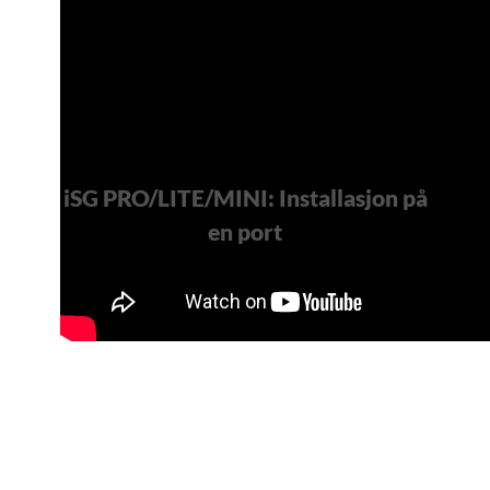
iSG PRO/LITE/MINI: Installasjon på
en port