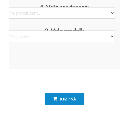
1. Velg produsent:
2. Velg modell:
KJØP NÅ