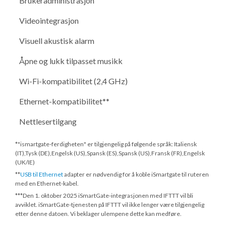
Brukeradministrasjon
Videointegrasjon
Visuell akustisk alarm
Åpne og lukk tilpasset musikk
Wi-Fi-kompatibilitet (2,4 GHz)
Ethernet-kompatibilitet**
Nettlesertilgang
*"ismartgate-ferdigheten" er tilgjengelig på følgende språk: Italiensk
(IT),Tysk (DE),Engelsk (US),Spansk (ES),Spansk (US),Fransk (FR),Engelsk
(UK/IE)
**
USB til Ethernet
adapter er nødvendig for å koble iSmartgate til ruteren
med en Ethernet-kabel.
***
Den 1. oktober 2025
iSmartGate-integrasjonen med IFTTT vil bli
avviklet. iSmartGate-tjenesten på IFTTT vil ikke lenger være tilgjengelig
etter denne datoen. Vi beklager ulempene dette kan medføre.