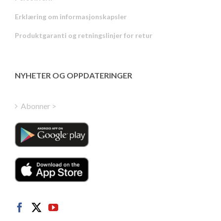
Russian
Erklæring om informasjonskapsler
Portuguese
Produktgaranti og retningslinjer for retur
Estonian
Latvian
Greek
NYHETER OG OPPDATERINGER
Finnish
Hungarian
Abonner >
Turkish
Polish
Italian
Danish
Dutch
Swedish
German