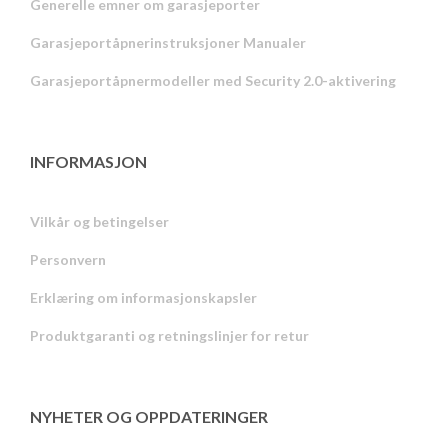
Generelle emner om garasjeporter
Garasjeportåpnerinstruksjoner Manualer
Garasjeportåpnermodeller med Security 2.0-aktivering
INFORMASJON
Vilkår og betingelser
Personvern
Russian
Erklæring om informasjonskapsler
Portuguese
Produktgaranti og retningslinjer for retur
Estonian
Latvian
Greek
NYHETER OG OPPDATERINGER
Finnish