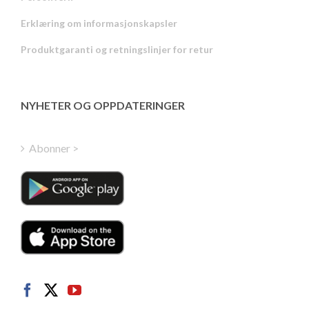
Russian
Erklæring om informasjonskapsler
Portuguese
Produktgaranti og retningslinjer for retur
Estonian
Latvian
Greek
NYHETER OG OPPDATERINGER
Finnish
Hungarian
Abonner >
Turkish
Polish
Italian
Danish
Dutch
Swedish
German