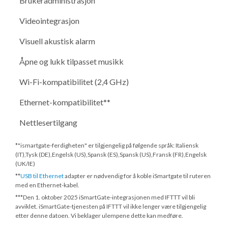
Brukeradministrasjon
Videointegrasjon
Visuell akustisk alarm
Åpne og lukk tilpasset musikk
Wi-Fi-kompatibilitet (2,4 GHz)
Ethernet-kompatibilitet**
Nettlesertilgang
*"ismartgate-ferdigheten" er tilgjengelig på følgende språk: Italiensk
(IT),Tysk (DE),Engelsk (US),Spansk (ES),Spansk (US),Fransk (FR),Engelsk
(UK/IE)
**
USB til Ethernet
adapter er nødvendig for å koble iSmartgate til ruteren
med en Ethernet-kabel.
***
Den 1. oktober 2025
iSmartGate-integrasjonen med IFTTT vil bli
avviklet. iSmartGate-tjenesten på IFTTT vil ikke lenger være tilgjengelig
etter denne datoen. Vi beklager ulempene dette kan medføre.