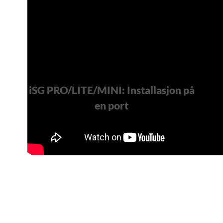
iSG PRO/LITE/MINI: Installasjon på
en port