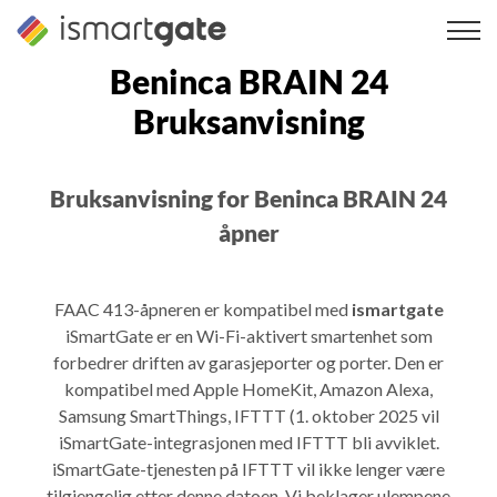
Hopp
til
innhold
Beninca BRAIN 24
Bruksanvisning
Bruksanvisning for Beninca BRAIN 24
åpner
FAAC 413-åpneren er kompatibel med
ismartgate
iSmartGate er en Wi-Fi-aktivert smartenhet som
forbedrer driften av garasjeporter og porter. Den er
kompatibel med Apple HomeKit, Amazon Alexa,
Samsung SmartThings, IFTTT (1. oktober 2025 vil
iSmartGate-integrasjonen med IFTTT bli avviklet.
iSmartGate-tjenesten på IFTTT vil ikke lenger være
tilgjengelig etter denne datoen. Vi beklager ulempene