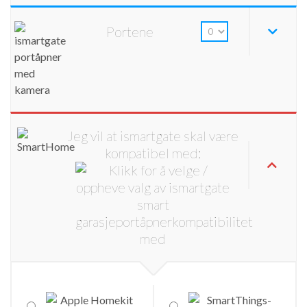
Portene
Jeg vil at ismartgate skal være
kompatibel med: