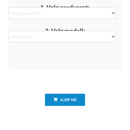
1. Velg produsent:
2. Velg modell:
KJØP NÅ