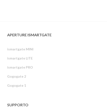
APERTURE ISMARTGATE
ismartgate MINI
ismartgate LITE
ismartgate PRO
Gogogate 2
Gogogate 1
SUPPORTO