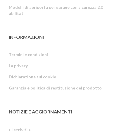
Modelli di apriporta per garage con sicurezza 2.0
abilitati
INFORMAZIONI
Termini e condizioni
La privacy
Russian
Dichiarazione sui cookie
Portuguese
Garanzia e politica di restituzione del prodotto
Estonian
Latvian
Greek
NOTIZIE E AGGIORNAMENTI
Finnish
Hungarian
Iscriviti >