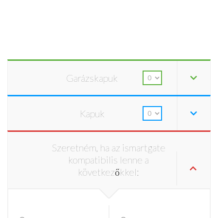
Garázskapuk
Kapuk
Szeretném, ha az ismartgate
kompatibilis lenne a
következőkkel: