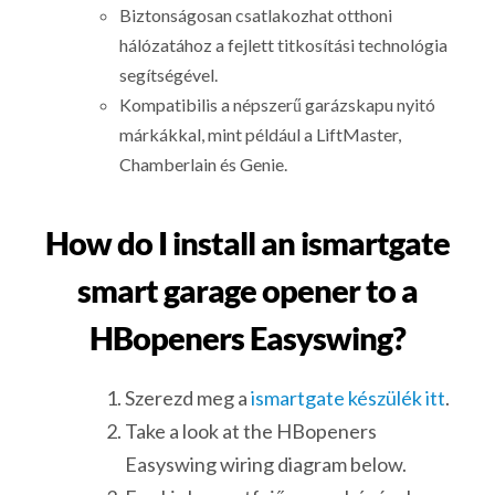
Biztonságosan csatlakozhat otthoni
hálózatához a fejlett titkosítási technológia
segítségével.
Kompatibilis a népszerű garázskapu nyitó
márkákkal, mint például a LiftMaster,
Chamberlain és Genie.
How do I install an ismartgate
smart garage opener to a
HBopeners Easyswing?
Szerezd meg a
ismartgate készülék itt
.
Take a look at the HBopeners
Easyswing wiring diagram below.