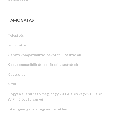
TÁMOGATÁS
Telepítés
Szimulátor
Garázs kompatibilitás bekötési utasítások
Kapukompatibilitási bekötési utasítások
Kapcsolat
GYIK
Hogyan állapítható meg, hogy 2,4 GHz-es vagy 5 GHz-es
WiFi hálózata van-e?
Intelligens garázs régi modellekhez