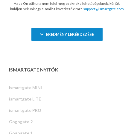
Ha az Ön otthona nem felel meg ezeknek a lehetőségeknek, kérjük,
küldjön nekünk egy e-mailt a következő címre
support@ismartgate.com
EREDMÉNY LEKÉRDEZÉSE
ISMARTGATE NYITÓK
ismartgate MINI
ismartgate LITE
ismartgate PRO
Gogogate 2
Gogogate 1