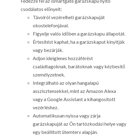
Fedezze fel az ismartgate garázskapu nyitó
csodálatos előnyeit:
Távolról vezérelheti garázskapuját
okostelefonjával.
Figyelje valós időben a garázskapu állapotát.
Értesítést kaphat, ha a garázskaput kinyitják
vagy bezárják.
Adjon ideiglenes hozzáférést
családtagoknak, barátoknak vagy kézbesítő
személyzetnek.
Integrálható az olyan hangalapú
asszisztensekkel, mint az Amazon Alexa
vagy a Google Assistant a kihangosított
vezérléshez.
Automatikusan nyissa vagy zárja
garázskapuját az Ön tartózkodási helye vagy
egy beállított ütemterv alapján.