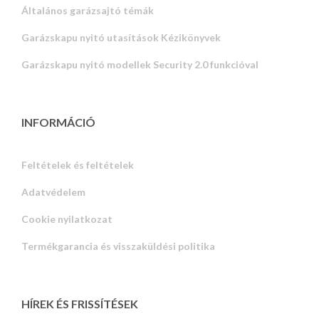
Általános garázsajtó témák
Garázskapu nyitó utasítások Kézikönyvek
Garázskapu nyitó modellek Security 2.0 funkcióval
INFORMÁCIÓ
Feltételek és feltételek
Adatvédelem
Russian
Cookie nyilatkozat
Portuguese
Termékgarancia és visszaküldési politika
Estonian
Latvian
Greek
HÍREK ÉS FRISSÍTÉSEK