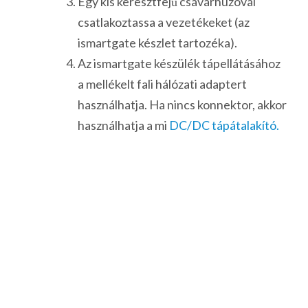
Egy kis keresztfejű csavarhúzóval
csatlakoztassa a vezetékeket (az
ismartgate készlet tartozéka).
Az ismartgate készülék tápellátásához
a mellékelt fali hálózati adaptert
használhatja. Ha nincs konnektor, akkor
használhatja a mi
DC/DC tápátalakító.