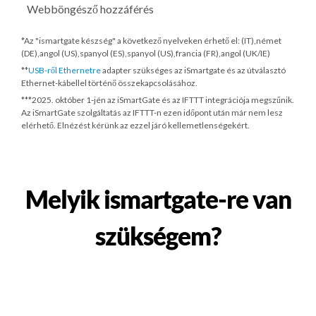
Webböngésző hozzáférés
*Az "ismartgate készség" a következő nyelveken érhető el: (IT),német
(DE),angol (US),spanyol (ES),spanyol (US),francia (FR),angol (UK/IE)
**
USB-ről Ethernetre
adapter szükséges az iSmartgate és az útválasztó
Ethernet-kábellel történő összekapcsolásához.
***
2025. október 1-jén
az iSmartGate és az IFTTT integrációja megszűnik.
Az iSmartGate szolgáltatás az IFTTT-n ezen időpont után már nem lesz
elérhető. Elnézést kérünk az ezzel járó kellemetlenségekért.
Melyik ismartgate-re van
szükségem?