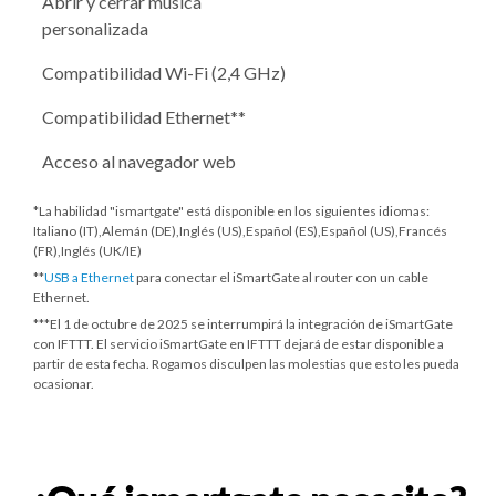
Abrir y cerrar música
personalizada
Compatibilidad Wi-Fi (2,4 GHz)
Compatibilidad Ethernet**
Acceso al navegador web
*La habilidad "ismartgate" está disponible en los siguientes idiomas:
Italiano (IT),Alemán (DE),Inglés (US),Español (ES),Español (US),Francés
(FR),Inglés (UK/IE)
**
USB a Ethernet
para conectar el iSmartGate al router con un cable
Ethernet.
***
El 1 de octubre de 2025
se interrumpirá la integración de iSmartGate
con IFTTT. El servicio iSmartGate en IFTTT dejará de estar disponible a
partir de esta fecha. Rogamos disculpen las molestias que esto les pueda
ocasionar.