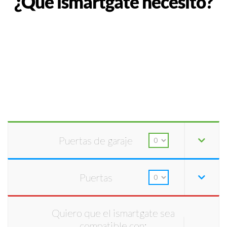
¿Qué ismartgate necesito?
Puertas de garaje
Puertas
Quiero que el ismartgate sea
compatible con: