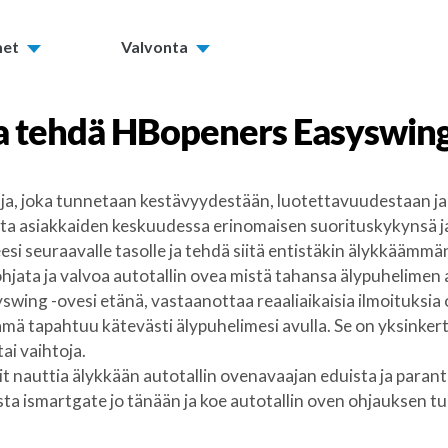
met
Valvonta
a tehdä
HBopeners Easyswin
a, joka tunnetaan kestävyydestään, luotettavuudestaan ja
a asiakkaiden keskuudessa erinomaisen suorituskykynsä ja
si seuraavalle tasolle ja tehdä siitä entistäkin älykkäämmä
ohjata ja valvoa autotallin ovea mistä tahansa älypuhelimen 
swing -ovesi etänä, vastaanottaa reaaliaikaisia ilmoituksia
tämä tapahtuu kätevästi älypuhelimesi avulla. Se on yksinker
ai vaihtoja.
 nauttia älykkään autotallin ovenavaajan eduista ja paranta
sta ismartgate jo tänään ja koe autotallin oven ohjauksen tu