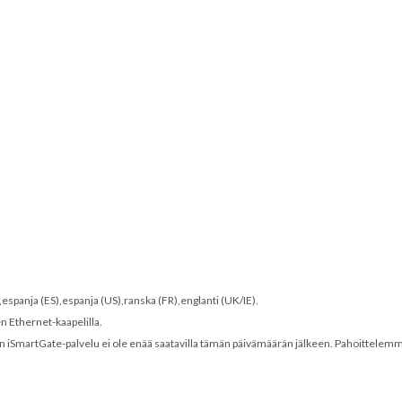
S),espanja (ES),espanja (US),ranska (FR),englanti (UK/IE).
en Ethernet-kaapelilla.
n iSmartGate-palvelu ei ole enää saatavilla tämän päivämäärän jälkeen. Pahoittelemme