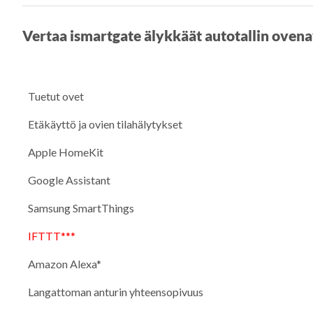
Vertaa ismartgate älykkäät autotallin ovena
Tuetut ovet
Etäkäyttö ja ovien tilahälytykset
Apple HomeKit
Google Assistant
Samsung SmartThings
IFTTT***
Amazon Alexa*
Langattoman anturin yhteensopivuus