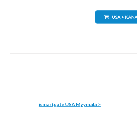
USA + KAN
ismartgate USA Myymälä >