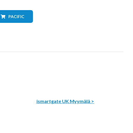
PACIFIC
ismartgate UK Myymälä >