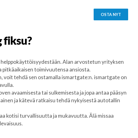
OSTA NYT
g
fiksu?
 helppokäyttöisyydestään. Alan arvostetun yrityksen
 pitkäaikaisen toimivuutensa ansiosta.
n, voit tehdä sen ostamalla ismartgate:n. ismartgate on
avulla.
 oven avaamisesta tai sulkemisesta ja jopa antaa pääsyn
tainen ja kätevä ratkaisu tehdä nykyisestä autotallin
a kotisi turvallisuutta ja mukavuutta. Älä missaa
levaisuus.