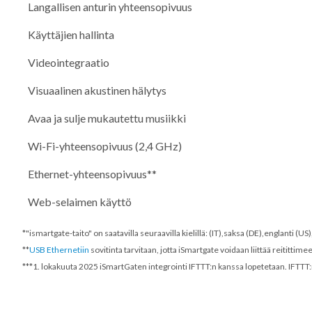
Langallisen anturin yhteensopivuus
Käyttäjien hallinta
Videointegraatio
Visuaalinen akustinen hälytys
Avaa ja sulje mukautettu musiikki
Wi-Fi-yhteensopivuus (2,4 GHz)
Ethernet-yhteensopivuus**
Web-selaimen käyttö
*"ismartgate-taito" on saatavilla seuraavilla kielillä: (IT),saksa (DE),englanti (U
**
USB Ethernetiin
sovitinta tarvitaan, jotta iSmartgate voidaan liittää reitittime
***
1. lokakuuta 2025
iSmartGaten integrointi IFTTT:n kanssa lopetetaan. IFTTT: