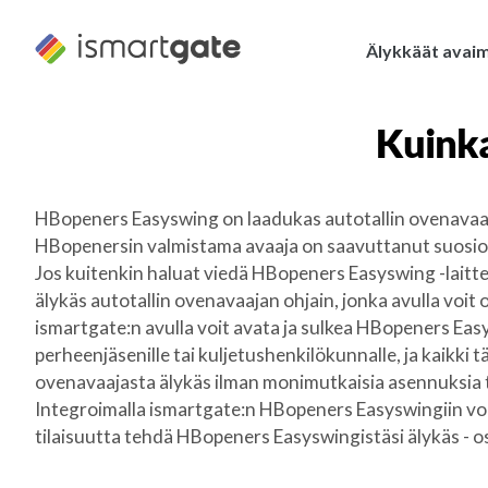
Siirry
sisältöön
Älykkäät avai
Kuink
HBopeners Easyswing on laadukas autotallin ovenavaaj
HBopenersin valmistama avaaja on saavuttanut suosiot
Jos kuitenkin haluat viedä HBopeners Easyswing -laittee
älykäs autotallin ovenavaajan ohjain, jonka avulla voit 
ismartgate:n avulla voit avata ja sulkea HBopeners Easy
perheenjäsenille tai kuljetushenkilökunnalle, ja kaikki 
ovenavaajasta älykäs ilman monimutkaisia asennuksia t
Integroimalla ismartgate:n HBopeners Easyswingiin voit
tilaisuutta tehdä HBopeners Easyswingistäsi älykäs - o