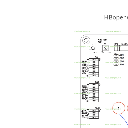
HBopener