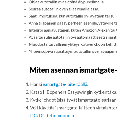
Ohjaa autotallin ovea etänä älypuhelimella.
Seuraa autotallin oven tilaa reaaliajassa.
Saat ilmoituksia, kun autotallin ovi avataan tai sul
Anna tilapäinen pääsy perheenjäsenille, ystäville t
Integroi ääniavustajien, kuten Amazon Alexan tai 
Avaa tai sulje autotallin ovi automaattisesti sijain
Muodosta turvallinen yhteys kotiverkkoon kehitty
Yhteensopiva suosittujen autotallin ovenavaajame
Miten asennan ismartgate-
Hanki
ismartgate-laite täällä
.
Katso HBopeners Easyswingin kytkentäkaav
Kytke johdot (sisältyvät ismartgate-sarjaan)
Voit käyttää ismartgate-laitteen virtalähtee
DC/DC-tehomuunnin.