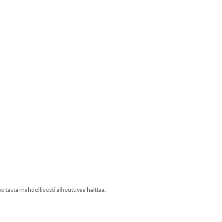
 tästä mahdollisesti aiheutuvaa haittaa.