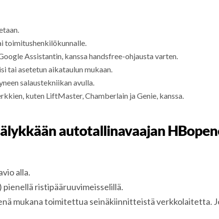
jetaan.
ai toimitushenkilökunnalle.
Google Assistantin, kanssa handsfree-ohjausta varten.
tisi tai asetetun aikataulun mukaan.
neen salaustekniikan avulla.
rkkien, kuten LiftMaster, Chamberlain ja Genie, kanssa.
älykkään autotallinavaajan HBopene
io alla.
 pienellä ristipääruuvimeisselillä.
nä mukana toimitettua seinäkiinnitteistä verkkolaitetta. Jos