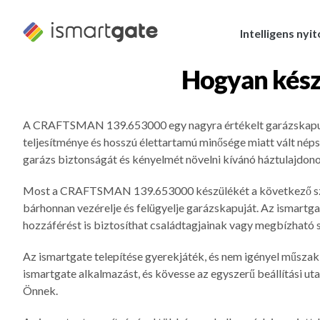
Ugrás
a
Intelligens nyi
tartalomra
Hogyan kész
A CRAFTSMAN 139.653000 egy nagyra értékelt garázskapu ny
teljesítménye és hosszú élettartamú minősége miatt vált nép
garázs biztonságát és kényelmét növelni kívánó háztulajdon
Most a CRAFTSMAN 139.653000 készülékét a következő szintre 
bárhonnan vezérelje és felügyelje garázskapuját. Az ismartgat
hozzáférést is biztosíthat családtagjainak vagy megbízható
Az ismartgate telepítése gyerekjáték, és nem igényel műsza
ismartgate alkalmazást, és kövesse az egyszerű beállítási ut
Önnek.