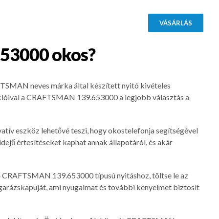
VÁSÁRLÁS
53000
okos?
SMAN neves márka által készített nyitó kivételes
funkcióival a CRAFTSMAN 139.653000 a legjobb választás a
tív eszköz lehetővé teszi, hogy okostelefonja segítségével
idejű értesítéseket kaphat annak állapotáról, és akár
vő CRAFTSMAN 139.653000 típusú nyitáshoz, töltse le az
a garázskapuját, ami nyugalmat és további kényelmet biztosít