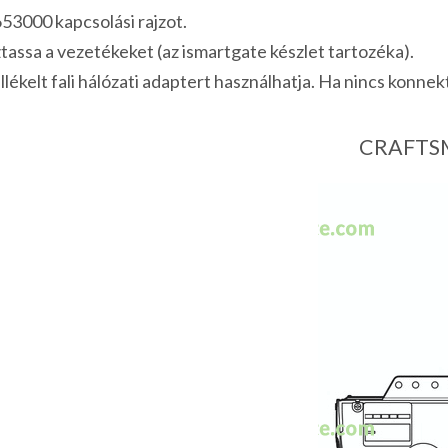
3000 kapcsolási rajzot.
tassa a vezetékeket (az ismartgate készlet tartozéka).
lékelt fali hálózati adaptert használhatja. Ha nincs konnek
CRAFTSMA