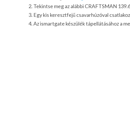
Tekintse meg az alábbi CRAFTSMAN 139.65
Egy kis keresztfejű csavarhúzóval csatlakoz
Az ismartgate készülék tápellátásához a mel