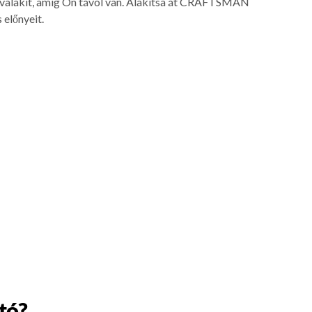
e valakit, amíg Ön távol van. Alakítsa át CRAFTSMAN
 előnyeit.
tó?