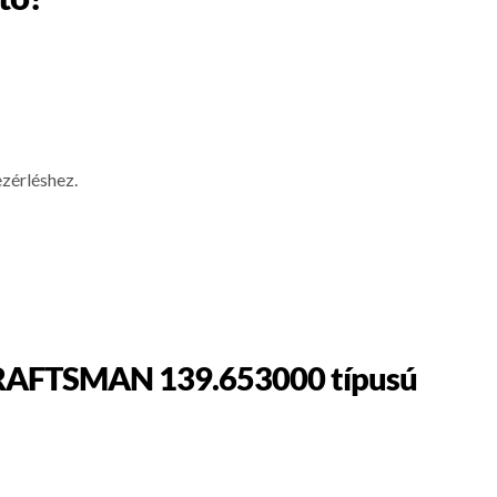
ezérléshez.
y CRAFTSMAN 139.653000 típusú