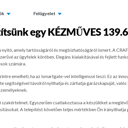
tók
Felügyelet
ítsünk egy
KÉZMŰVES 139.6
itó, amely tartósságáról és megbízhatóságáról ismert. A CRAFT
szerűvé az ügyfelek körében. Elegáns kialakításával és fejlett 
osok számára.
emelheti, ha az ismartgate-vel intelligenssé teszi. Ez az innova
e segítségével távolról nyithatja és zárhatja garázskapuját, valós 
 személyeknek.
ki szakértelmet. Egyszerűen csatlakoztassa a készüléket a meglé
asításokat. A telepítést követően teljes mértékben Ön irányíthatj