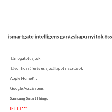
ismartgate intelligens garázskapu nyitók ös
Támogatott ajtók
Távoli hozzáférés és ajtóállapot riasztások
Apple HomeKit
Google Asszisztens
Samsung SmartThings
IFTTT***