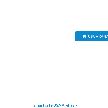
USA + KAN
ismartgate USA Áruház >