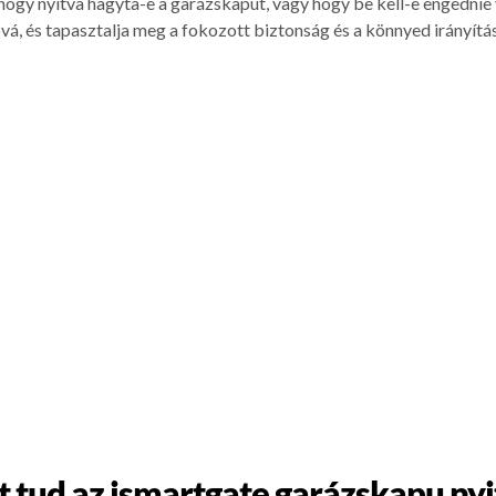
 hogy nyitva hagyta-e a garázskaput, vagy hogy be kell-e engedni
á, és tapasztalja meg a fokozott biztonság és a könnyed irányítás
t tud az ismartgate garázskapu nyi