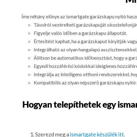
Íme néhány előnye az ismartgate garázskapu nyitó hasz
Távolról vezérelheti garázskapuját okostelefonjáv
Figyelje valós időben a garázskapu állapotát.
Értesítést kaphat, ha a garázskaput kinyitják vag
Integrálható az olyan hangalapú asszisztensekkel
Állítson be automatikus időbeosztást, hogy a ga
Egyedi hozzáférési kódokkal ideiglenes hozzáfér
Integrálja az intelligens otthoni rendszerekkel, 
Kompatibilis az olyan népszerű garázskapu nyitó 
Hogyan telepíthetek egy isma
Szerezd meg a
ismartgate készülék itt
.