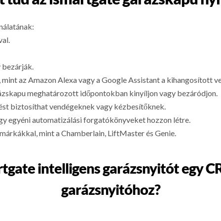
nálatának:
al.
y bezárják.
, mint az Amazon Alexa vagy a Google Assistant a kihangosított v
rázskapu meghatározott időpontokban kinyíljon vagy bezáródjon.
ést biztosíthat vendégeknek vagy kézbesítőknek.
hogy egyéni automatizálási forgatókönyveket hozzon létre.
márkákkal, mint a Chamberlain, LiftMaster és Genie.
rtgate intelligens garázsnyitót eg
garázsnyitóhoz?