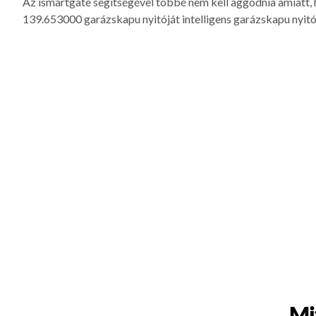
Az ismartgate segítségével többé nem kell aggódnia amiatt,
139.653000 garázskapu nyitóját intelligens garázskapu nyitóv
Mi