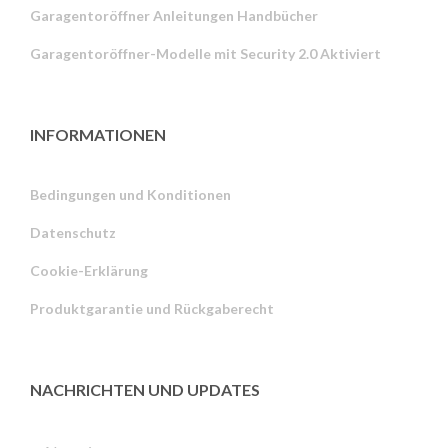
Garagentoröffner Anleitungen Handbücher
Garagentoröffner-Modelle mit Security 2.0 Aktiviert
INFORMATIONEN
Bedingungen und Konditionen
Datenschutz
Russian
Cookie-Erklärung
Portuguese
Produktgarantie und Rückgaberecht
Estonian
Latvian
Greek
NACHRICHTEN UND UPDATES
Finnish