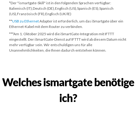
*Der "ismartgate-Skill" ist in den folgenden Sprachen verfügbar:
Italienisch (IT),Deutsch (DE),Englisch (US),Spanisch (ES),Spanisch
(US),Französisch (FR),Englisch (UK/IE)
**
USB zu Ethernet
Adapter ist erforderlich, um das iSmartgate über ein
Ethernet-Kabel mit dem Router zu verbinden.
***
Am 1. Oktober 2025
wird die iSmartGate-Integration mit IFTTT
eingestellt. Der iSmartGate-Dienst auf IFTTT wird ab diesem Datum nicht
mehr verfügbar sein. Wir entschuldigen uns für alle
Unannehmlichkeiten, die Ihnen dadurch entstehen können.
Welches ismartgate benötige
ich?