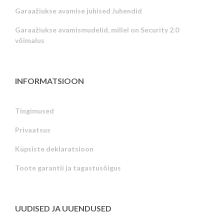
Garaažiukse avamise juhised Juhendid
Garaažiukse avamismudelid, millel on Security 2.0
võimalus
INFORMATSIOON
Tingimused
Privaatsus
Russian
Küpsiste deklaratsioon
Portuguese
Toote garantii ja tagastusõigus
Latvian
Greek
Finnish
UUDISED JA UUENDUSED
Hungarian