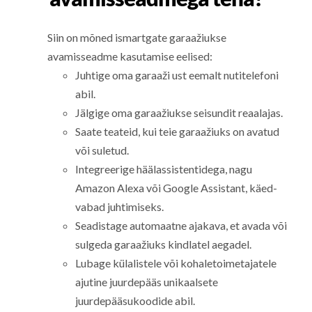
Siin on mõned ismartgate garaažiukse
avamisseadme kasutamise eelised:
Juhtige oma garaaži ust eemalt nutitelefoni
abil.
Jälgige oma garaažiukse seisundit reaalajas.
Saate teateid, kui teie garaažiuks on avatud
või suletud.
Integreerige häälassistentidega, nagu
Amazon Alexa või Google Assistant, käed-
vabad juhtimiseks.
Seadistage automaatne ajakava, et avada või
sulgeda garaažiuks kindlatel aegadel.
Lubage külalistele või kohaletoimetajatele
ajutine juurdepääs unikaalsete
juurdepääsukoodide abil.