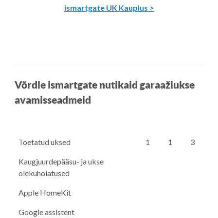
ismartgate UK Kauplus >
Võrdle ismartgate nutikaid garaažiukse
avamisseadmeid
Toetatud uksed
1
1
3
Kaugjuurdepääsu- ja ukse
olekuhoiatused
Apple HomeKit
Google assistent