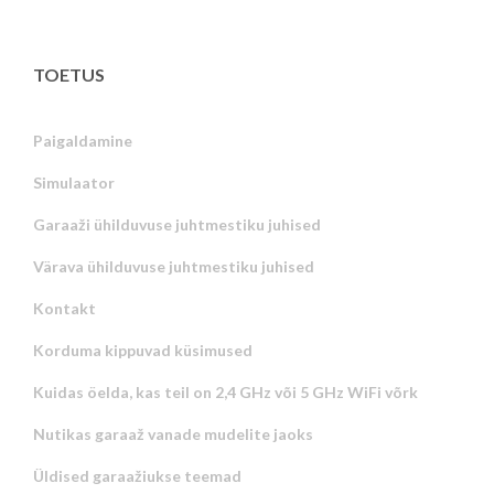
TOETUS
Paigaldamine
Simulaator
Garaaži ühilduvuse juhtmestiku juhised
Värava ühilduvuse juhtmestiku juhised
Kontakt
Korduma kippuvad küsimused
Kuidas öelda, kas teil on 2,4 GHz või 5 GHz WiFi võrk
Nutikas garaaž vanade mudelite jaoks
Üldised garaažiukse teemad