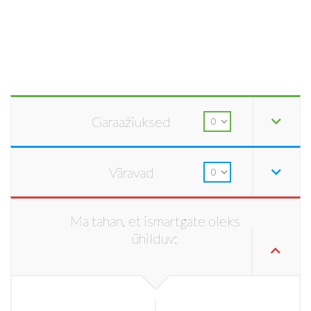
Garaažiuksed
Väravad
Ma tahan, et ismartgate oleks
ühilduv: