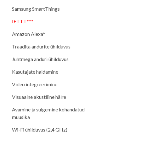
Samsung SmartThings
IFTTT***
Amazon Alexa*
Traadita andurite ühilduvus
Juhtmega anduri ühilduvus
Kasutajate haldamine
Video integreerimine
Visuaalne akustiline häire
Avamine ja sulgemine kohandatud
muusika
Wi-Fi ühilduvus (2,4 GHz)