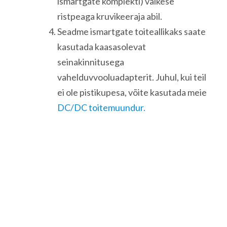
ismartgate komplekti) väikese
ristpeaga kruvikeeraja abil.
Seadme ismartgate toiteallikaks saate
kasutada kaasasolevat
seinakinnitusega
vahelduvvooluadapterit. Juhul, kui teil
ei ole pistikupesa, võite kasutada meie
DC/DC toitemuundur.