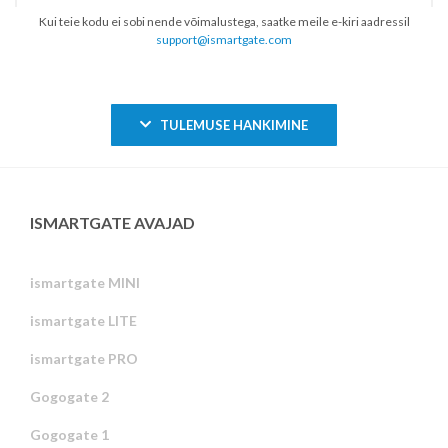
Kui teie kodu ei sobi nende võimalustega, saatke meile e-kiri aadressil
support@ismartgate.com
TULEMUSE HANKIMINE
ISMARTGATE AVAJAD
ismartgate MINI
ismartgate LITE
ismartgate PRO
Gogogate 2
Gogogate 1