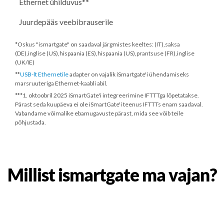
Ethernet ühilduvus**
Juurdepääs veebibrauserile
*Oskus "ismartgate" on saadaval järgmistes keeltes: (IT),saksa
(DE),inglise (US),hispaania (ES),hispaania (US),prantsuse (FR),inglise
(UK/IE)
**
USB-lt Ethernetile
adapter on vajalik iSmartgate'i ühendamiseks
marsruuteriga Ethernet-kaabli abil.
***
1. oktoobril 2025
iSmartGate'i integreerimine IFTTTga lõpetatakse.
Pärast seda kuupäeva ei ole iSmartGate'i teenus IFTTTs enam saadaval.
Vabandame võimalike ebamugavuste pärast, mida see võib teile
põhjustada.
Millist ismartgate ma vajan?