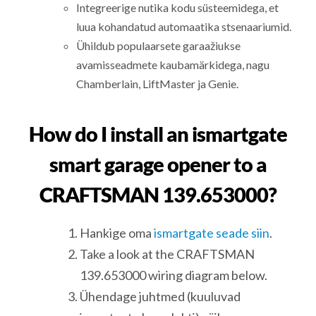
Integreerige nutika kodu süsteemidega, et
luua kohandatud automaatika stsenaariumid.
Ühildub populaarsete garaažiukse
avamisseadmete kaubamärkidega, nagu
Chamberlain, LiftMaster ja Genie.
How do I install an ismartgate
smart garage opener to a
CRAFTSMAN 139.653000?
Hankige oma
ismartgate seade siin
.
Take a look at the CRAFTSMAN
139.653000 wiring diagram below.
Ühendage juhtmed (kuuluvad