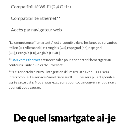
Compatibilité Wi-Fi (2,4 GHz)
Compatibilité Ethernet**
Accès par navigateur web
*La compétence "ismartgate" est disponible dans les langues suivantes :
Italien (IT),Allemand (DE),Anglais (US),Espagnol (ES),Espagnol
(US),Français (FR),Anglais (UK/IE)
**
USB vers Ethernet
est nécessaire pour connecter l'iSmartgate au
routeur à l'aide d'un câble Ethernet.
***
Le 1er octobre 2025
l'intégration d'iSmartGate avec IFTTT sera
interrompue. Le service iSmartGate sur IFTTT ne sera plus disponible
après cette date. Nous nous excusons pour tout inconvénient que cela
pourrait vous causer.
De quel ismartgate ai-je