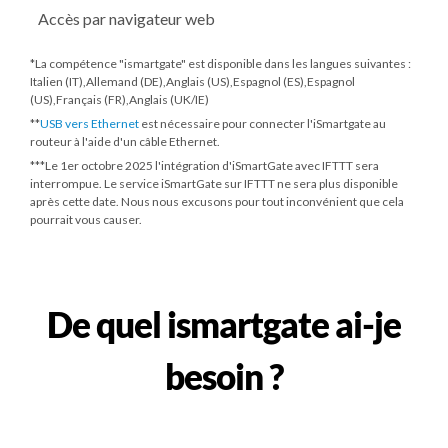
Accès par navigateur web
*La compétence "ismartgate" est disponible dans les langues suivantes :
Italien (IT),Allemand (DE),Anglais (US),Espagnol (ES),Espagnol
(US),Français (FR),Anglais (UK/IE)
**
USB vers Ethernet
est nécessaire pour connecter l'iSmartgate au
routeur à l'aide d'un câble Ethernet.
***
Le 1er octobre 2025
l'intégration d'iSmartGate avec IFTTT sera
interrompue. Le service iSmartGate sur IFTTT ne sera plus disponible
après cette date. Nous nous excusons pour tout inconvénient que cela
pourrait vous causer.
De quel ismartgate ai-je
besoin ?