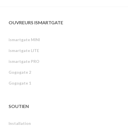
OUVREURS ISMARTGATE
ismartgate MINI
ismartgate LITE
ismartgate PRO
Gogogate 2
Gogogate 1
SOUTIEN
Installation