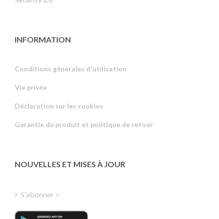
INFORMATION
Conditions générales d'utilisation
Vie privée
Russian
Déclaration sur les cookies
Portuguese
Garantie du produit et politique de retour
Estonian
Latvian
Greek
NOUVELLES ET MISES À JOUR
Finnish
Hungarian
S'abonner >
Turkish