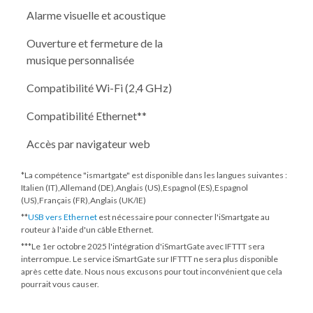
Alarme visuelle et acoustique
Ouverture et fermeture de la
musique personnalisée
Compatibilité Wi-Fi (2,4 GHz)
Compatibilité Ethernet**
Accès par navigateur web
*La compétence "ismartgate" est disponible dans les langues suivantes :
Italien (IT),Allemand (DE),Anglais (US),Espagnol (ES),Espagnol
(US),Français (FR),Anglais (UK/IE)
**
USB vers Ethernet
est nécessaire pour connecter l'iSmartgate au
routeur à l'aide d'un câble Ethernet.
***
Le 1er octobre 2025
l'intégration d'iSmartGate avec IFTTT sera
interrompue. Le service iSmartGate sur IFTTT ne sera plus disponible
après cette date. Nous nous excusons pour tout inconvénient que cela
pourrait vous causer.