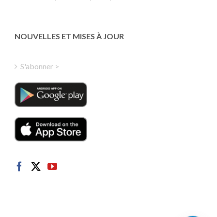
Estonian
Latvian
Greek
NOUVELLES ET MISES À JOUR
Finnish
Hungarian
S'abonner >
Turkish
Polish
Italian
Danish
Dutch
Swedish
Norwegian
German
Spanish