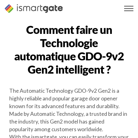
Skip
to
content
Comment faire un
Technologie
automatique GDO-9v2
Gen2
intelligent ?
The Automatic Technology GDO-9v2 Gen2 is a
highly reliable and popular garage door opener
known for its advanced features and durability.
Made by Automatic Technology, a trusted brand in
the industry, this Gen2 model has gained
popularity among customers worldwide.
With the ismartgate, you can easily transform your