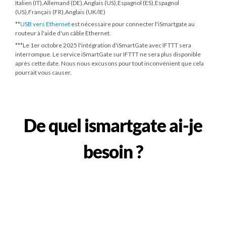
Italien (IT),Allemand (DE),Anglais (US),Espagnol (ES),Espagnol
(US),Français (FR),Anglais (UK/IE)
**
USB vers Ethernet
est nécessaire pour connecter l'iSmartgate au
routeur à l'aide d'un câble Ethernet.
***
Le 1er octobre 2025
l'intégration d'iSmartGate avec IFTTT sera
interrompue. Le service iSmartGate sur IFTTT ne sera plus disponible
après cette date. Nous nous excusons pour tout inconvénient que cela
pourrait vous causer.
De quel ismartgate ai-je
besoin ?