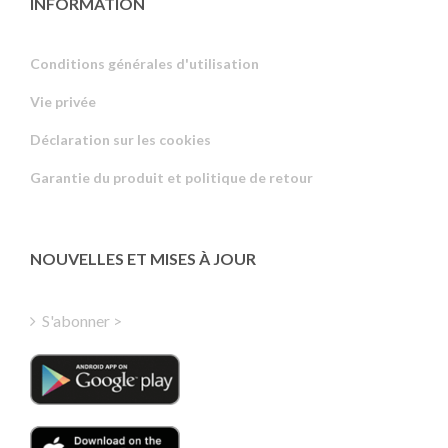
INFORMATION
Conditions générales d'utilisation
Vie privée
Russian
Déclaration sur les cookies
Portuguese
Garantie du produit et politique de retour
Estonian
Latvian
Greek
NOUVELLES ET MISES À JOUR
Finnish
Hungarian
S'abonner >
Turkish
Polish
Italian