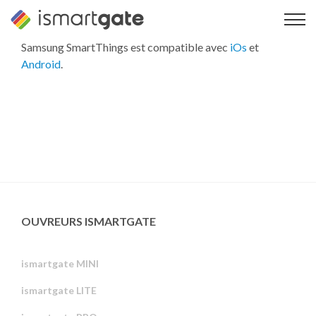
Skip
to
content
Samsung SmartThings est compatible avec
iOs
et
Android
.
OUVREURS ISMARTGATE
ismartgate MINI
ismartgate LITE