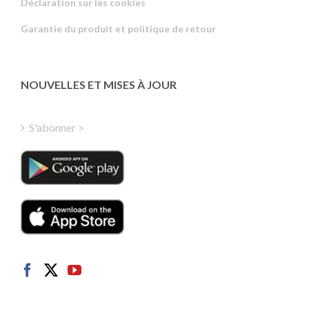
Déclaration sur les cookies
Portuguese
Garantie du produit et politique de retour
Estonian
Latvian
Greek
NOUVELLES ET MISES À JOUR
Finnish
Hungarian
S'abonner >
Turkish
Polish
Italian
Danish
Dutch
Swedish
Norwegian
German