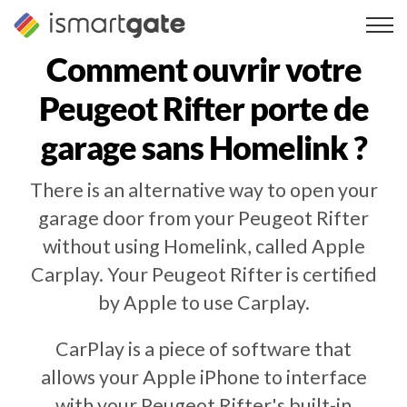
Skip
to
content
Comment ouvrir votre
Peugeot Rifter
porte de
garage sans Homelink ?
There is an alternative way to open your
garage door from your Peugeot Rifter
without using Homelink, called Apple
Carplay. Your Peugeot Rifter is certified
by Apple to use Carplay.
CarPlay is a piece of software that
allows your Apple iPhone to interface
with your Peugeot Rifter's built-in