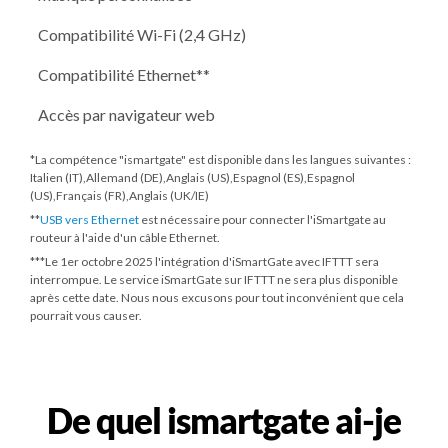
Compatibilité Wi-Fi (2,4 GHz)
Compatibilité Ethernet**
Accès par navigateur web
*La compétence "ismartgate" est disponible dans les langues suivantes :
Italien (IT),Allemand (DE),Anglais (US),Espagnol (ES),Espagnol
(US),Français (FR),Anglais (UK/IE)
**
USB vers Ethernet
est nécessaire pour connecter l'iSmartgate au
routeur à l'aide d'un câble Ethernet.
***
Le 1er octobre 2025
l'intégration d'iSmartGate avec IFTTT sera
interrompue. Le service iSmartGate sur IFTTT ne sera plus disponible
après cette date. Nous nous excusons pour tout inconvénient que cela
pourrait vous causer.
De quel ismartgate ai-je