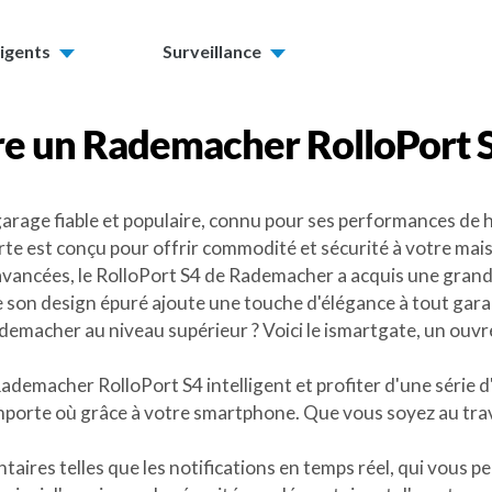
ligents
Surveillance
re un
Rademacher RolloPort 
rage fiable et populaire, connu pour ses performances de ha
rte est conçu pour offrir commodité et sécurité à votre mai
vancées, le RolloPort S4 de Rademacher a acquis une grande 
ue son design épuré ajoute une touche d'élégance à tout gara
ademacher au niveau supérieur ? Voici le ismartgate, un ouv
demacher RolloPort S4 intelligent et profiter d'une série d
'importe où grâce à votre smartphone. Que vous soyez au tra
ires telles que les notifications en temps réel, qui vous p