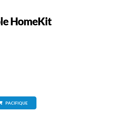
pple HomeKit
PACIFIQUE