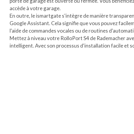
porte de garage est ouverte ou fermée. Vous bénéficiez 
accède à votre garage.
En outre, le ismartgate s'intègre de manière transpare
Google Assistant. Cela signifie que vous pouvez facilem
l'aide de commandes vocales ou de routines d'automati
Mettez à niveau votre RolloPort S4 de Rademacher avec 
intelligent. Avec son processus d'installation facile et 