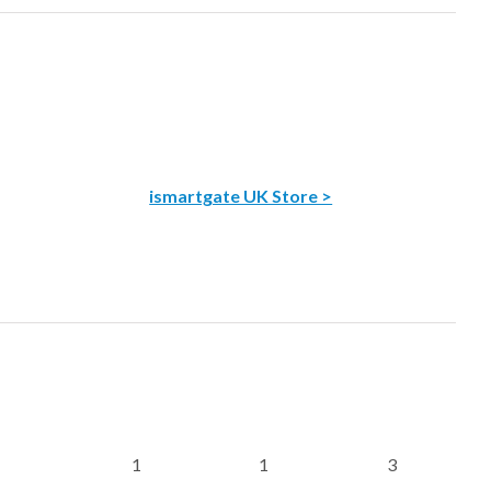
ismartgate UK Store >
1
1
3