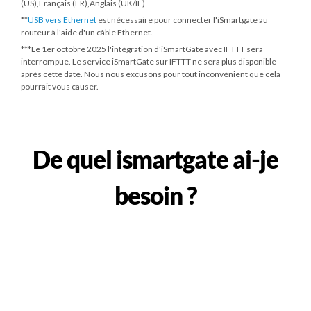
(US),Français (FR),Anglais (UK/IE)
**
USB vers Ethernet
est nécessaire pour connecter l'iSmartgate au
routeur à l'aide d'un câble Ethernet.
***
Le 1er octobre 2025
l'intégration d'iSmartGate avec IFTTT sera
interrompue. Le service iSmartGate sur IFTTT ne sera plus disponible
après cette date. Nous nous excusons pour tout inconvénient que cela
pourrait vous causer.
De quel ismartgate ai-je
besoin ?