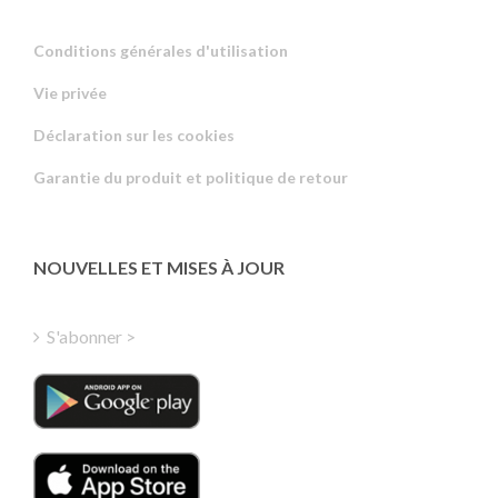
Conditions générales d'utilisation
Vie privée
Russian
Déclaration sur les cookies
Portuguese
Garantie du produit et politique de retour
Estonian
Latvian
Greek
NOUVELLES ET MISES À JOUR
Finnish
Hungarian
S'abonner >
Turkish
Polish
Italian
Danish