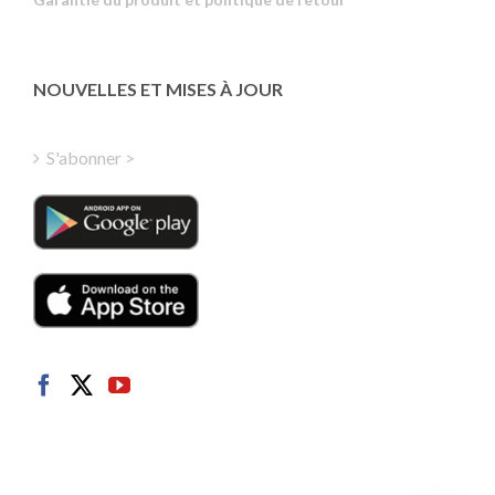
Estonian
Latvian
Greek
NOUVELLES ET MISES À JOUR
Finnish
Hungarian
S'abonner >
Turkish
Polish
Italian
Danish
Dutch
Swedish
Norwegian
German
Spanish