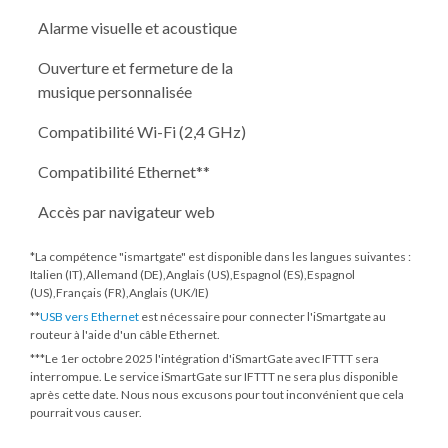
Alarme visuelle et acoustique
Ouverture et fermeture de la
musique personnalisée
Compatibilité Wi-Fi (2,4 GHz)
Compatibilité Ethernet**
Accès par navigateur web
*La compétence "ismartgate" est disponible dans les langues suivantes :
Italien (IT),Allemand (DE),Anglais (US),Espagnol (ES),Espagnol
(US),Français (FR),Anglais (UK/IE)
**
USB vers Ethernet
est nécessaire pour connecter l'iSmartgate au
routeur à l'aide d'un câble Ethernet.
***
Le 1er octobre 2025
l'intégration d'iSmartGate avec IFTTT sera
interrompue. Le service iSmartGate sur IFTTT ne sera plus disponible
après cette date. Nous nous excusons pour tout inconvénient que cela
pourrait vous causer.