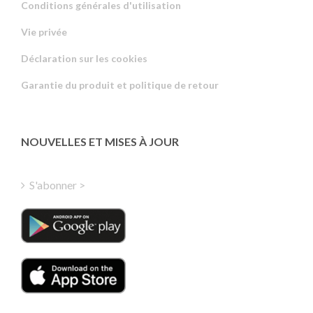
Conditions générales d'utilisation
Vie privée
Russian
Déclaration sur les cookies
Portuguese
Garantie du produit et politique de retour
Estonian
Latvian
Greek
NOUVELLES ET MISES À JOUR
Finnish
Hungarian
S'abonner >
Turkish
Polish
Italian
Danish
Dutch